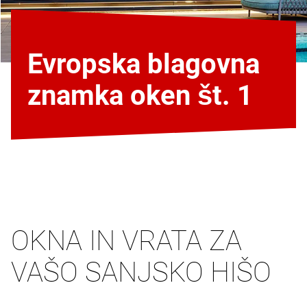
Evropska blagovna
znamka oken št. 1
OKNA IN VRATA ZA
VAŠO SANJSKO HIŠO