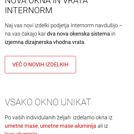
NOVA OKNA IN VRATA
INTERNORM
Naj vas novi izdelki podjetja Internorm navdušijo –
na vas čakajo kar
dva nova okenska sistema
in
izjemna dizajnerska vhodna vrata
.
VSAKO OKNO UNIKAT
Po vaših individulanih željah izdelamo okna iz
,
ali iz