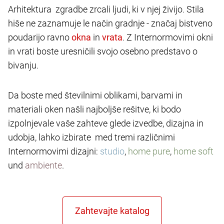
Arhitektura zgradbe zrcali ljudi, ki v njej živijo. Stila
hiše ne zaznamuje le način gradnje - značaj bistveno
poudarijo ravno
in
. Z Internormovimi okni
in vrati boste uresničili svojo osebno predstavo o
bivanju.
Da boste med številnimi oblikami, barvami in
materiali oken našli najboljše rešitve, ki bodo
izpolnjevale vaše zahteve glede izvedbe, dizajna in
udobja, lahko izbirate med tremi različnimi
Internormovimi dizajni:
studio
,
home pure
,
home soft
und
ambiente
.