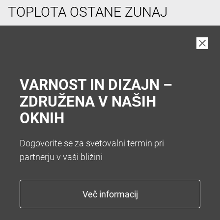
TOPLOTA OSTANE ZUNAJ
V vročih poletnih dneh si pogosto želimo hladen
prostor v hiši. Da vam zato ni treba hoditi v klet vam
nudimo številne sisteme za senčenje. Želite popolno
zatemnitev z roletami ali optimalno zatemnitev z
VARNOST IN DIZAJN –
zunanjimi žaluzijami.
ZDRUŽENA V NAŠIH
OKNIH
Dogovorite se za svetovalni termin pri
partnerju v vaši bližini
KONEC Z NADLEŽNIM