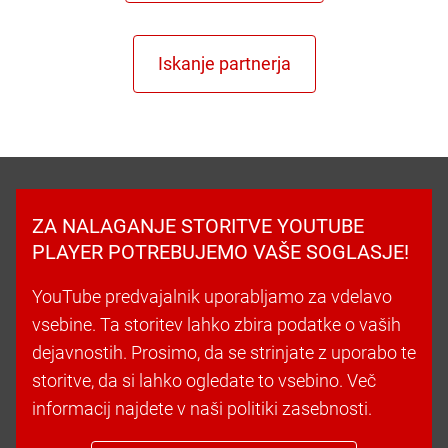
ZA NALAGANJE STORITVE YOUTUBE
PLAYER POTREBUJEMO VAŠE SOGLASJE!
YouTube predvajalnik uporabljamo za vdelavo
vsebine. Ta storitev lahko zbira podatke o vaših
dejavnostih. Prosimo, da se strinjate z uporabo te
storitve, da si lahko ogledate to vsebino. Več
informacij najdete v naši politiki zasebnosti.