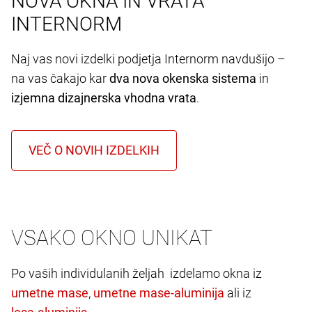
NOVA OKNA IN VRATA
INTERNORM
Naj vas novi izdelki podjetja Internorm navdušijo –
na vas čakajo kar
dva nova okenska sistema
in
izjemna dizajnerska vhodna vrata
.
VSAKO OKNO UNIKAT
Po vaših individulanih željah izdelamo okna iz
,
ali iz