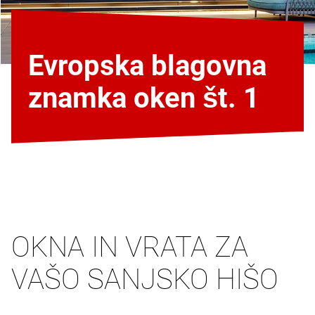
Evropska blagovna
znamka oken št. 1
OKNA IN VRATA ZA
VAŠO SANJSKO HIŠO