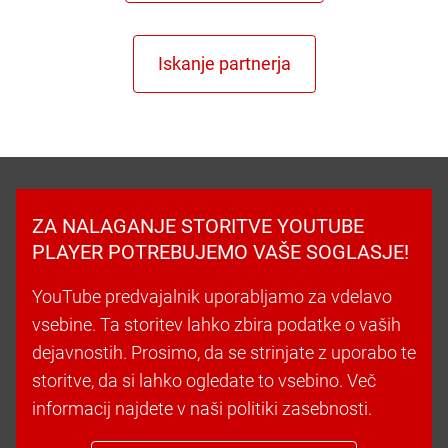
ZA NALAGANJE STORITVE YOUTUBE
PLAYER POTREBUJEMO VAŠE SOGLASJE!
YouTube predvajalnik uporabljamo za vdelavo
vsebine. Ta storitev lahko zbira podatke o vaših
dejavnostih. Prosimo, da se strinjate z uporabo te
storitve, da si lahko ogledate to vsebino. Več
informacij najdete v naši politiki zasebnosti.