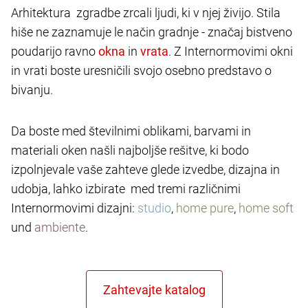
Arhitektura zgradbe zrcali ljudi, ki v njej živijo. Stila
hiše ne zaznamuje le način gradnje - značaj bistveno
poudarijo ravno
in
. Z Internormovimi okni
in vrati boste uresničili svojo osebno predstavo o
bivanju.
Da boste med številnimi oblikami, barvami in
materiali oken našli najboljše rešitve, ki bodo
izpolnjevale vaše zahteve glede izvedbe, dizajna in
udobja, lahko izbirate med tremi različnimi
Internormovimi dizajni:
studio
,
home pure
,
home soft
und
ambiente
.