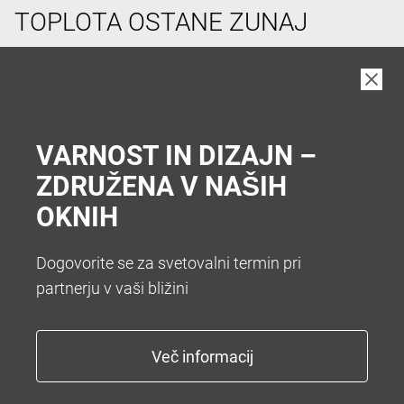
TOPLOTA OSTANE ZUNAJ
V vročih poletnih dneh si pogosto želimo hladen
prostor v hiši. Da vam zato ni treba hoditi v klet vam
nudimo številne sisteme za senčenje. Želite popolno
zatemnitev z roletami ali optimalno zatemnitev z
VARNOST IN DIZAJN –
zunanjimi žaluzijami.
ZDRUŽENA V NAŠIH
OKNIH
Dogovorite se za svetovalni termin pri
partnerju v vaši bližini
KONEC Z NADLEŽNIM