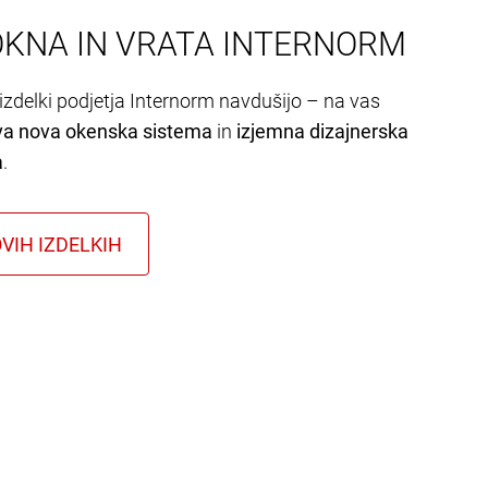
OKNA IN VRATA INTERNORM
izdelki podjetja Internorm navdušijo – na vas
va nova okenska sistema
in
izjemna dizajnerska
a
.