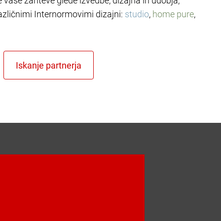
le vaše zahteve glede izvedbe, dizajna in udobja,
azličnimi Internormovimi dizajni:
studio
,
home pure
,