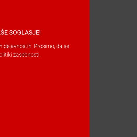
ŠE SOGLASJE!
h dejavnostih. Prosimo, da se
litiki zasebnosti.