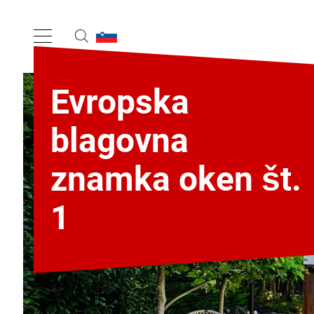
Evropska
blagovna
znamka oken št.
1