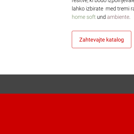
rešitve, ki bodo izpolnjeva
lahko izbirate med tremi r
home soft
und
ambiente
.