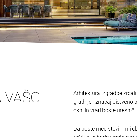
A VAŠO
Arhitektura zgradbe zrcali l
gradnje - značaj bistveno 
okni in vrati boste uresnič
Da boste med številnimi ob