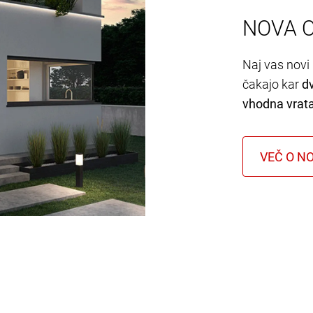
NOVA 
Naj vas novi 
čakajo kar
d
vhodna vrat