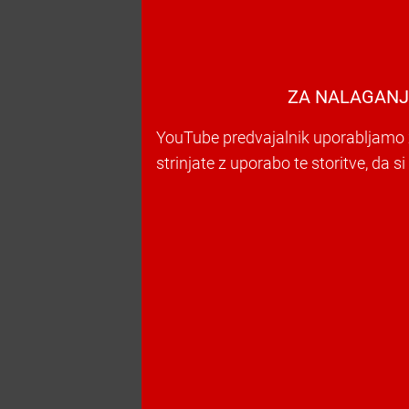
ZA NALAGANJ
YouTube predvajalnik uporabljamo z
strinjate z uporabo te storitve, da s