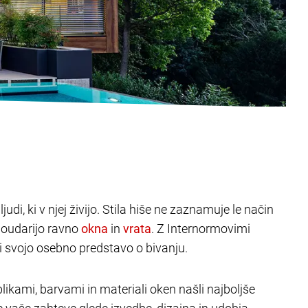
judi, ki v njej živijo. Stila hiše ne zaznamuje le način
poudarijo ravno
in
. Z Internormovimi
ili svojo osebno predstavo o bivanju.
likami, barvami in materiali oken našli najboljše