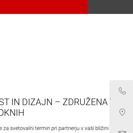
T IN DIZAJN – ZDRUŽENA V
OKNIH
 za svetovalni termin pri partnerju v vaši bližini