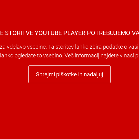
E STORITVE YOUTUBE PLAYER POTREBUJEMO VA
a vdelavo vsebine. Ta storitev lahko zbira podatke o vaši
i lahko ogledate to vsebino. Več informacij najdete v naši po
Sprejmi piškotke in nadaljuj