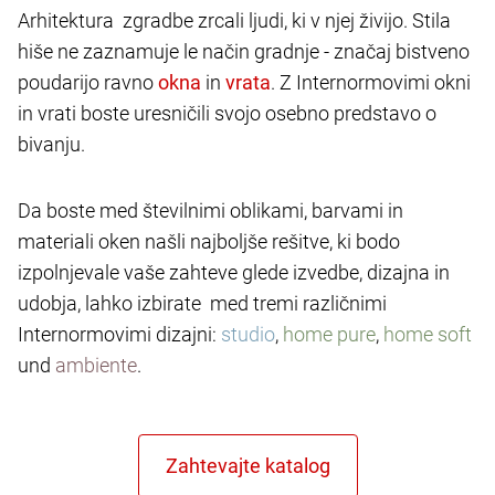
Arhitektura zgradbe zrcali ljudi, ki v njej živijo. Stila
hiše ne zaznamuje le način gradnje - značaj bistveno
poudarijo ravno
in
. Z Internormovimi okni
in vrati boste uresničili svojo osebno predstavo o
bivanju.
Da boste med številnimi oblikami, barvami in
materiali oken našli najboljše rešitve, ki bodo
izpolnjevale vaše zahteve glede izvedbe, dizajna in
udobja, lahko izbirate med tremi različnimi
Internormovimi dizajni:
studio
,
home pure
,
home soft
und
ambiente
.