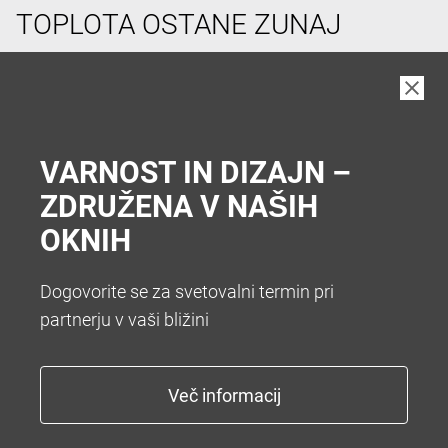
TOPLOTA OSTANE ZUNAJ
V vročih poletnih dneh si pogosto želimo hladen
prostor v hiši. Da vam zato ni treba hoditi v klet vam
nudimo številne sisteme za senčenje. Želite popolno
zatemnitev z roletami ali optimalno zatemnitev z
VARNOST IN DIZAJN –
zunanjimi žaluzijami.
ZDRUŽENA V NAŠIH
OKNIH
Dogovorite se za svetovalni termin pri
partnerju v vaši bližini
KONEC Z NADLEŽNIM