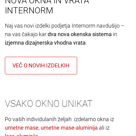
NOVA OKNA IN VRATA
INTERNORM
Naj vas novi izdelki podjetja Internorm navdušijo –
na vas čakajo kar
dva nova okenska sistema
in
izjemna dizajnerska vhodna vrata
.
VSAKO OKNO UNIKAT
Po vaših individulanih željah izdelamo okna iz
,
ali iz