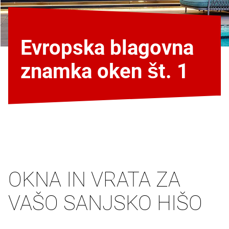
Evropska blagovna
znamka oken št. 1
OKNA IN VRATA ZA
VAŠO SANJSKO HIŠO