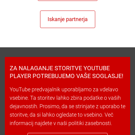
ZA NALAGANJE STORITVE YOUTUBE
PLAYER POTREBUJEMO VAŠE SOGLASJE!
YouTube predvajalnik uporabljamo za vdelavo
vsebine. Ta storitev lahko zbira podatke o vaših
dejavnostih. Prosimo, da se strinjate z uporabo te
storitve, da si lahko ogledate to vsebino. Več
informacij najdete v naši politiki zasebnosti.