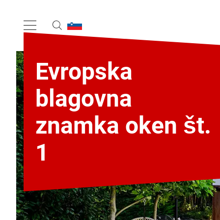
Evropska
blagovna
znamka oken št.
1