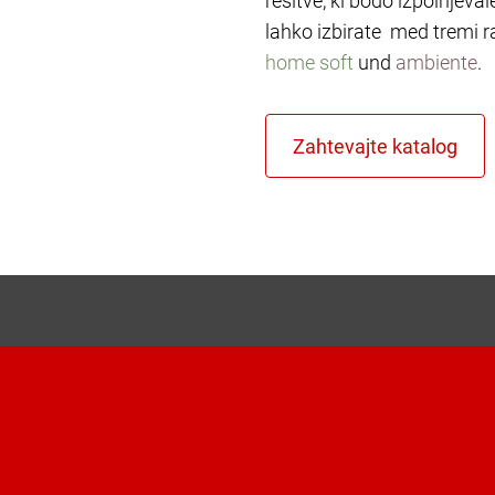
rešitve, ki bodo izpolnjeva
lahko izbirate med tremi r
home soft
und
ambiente
.