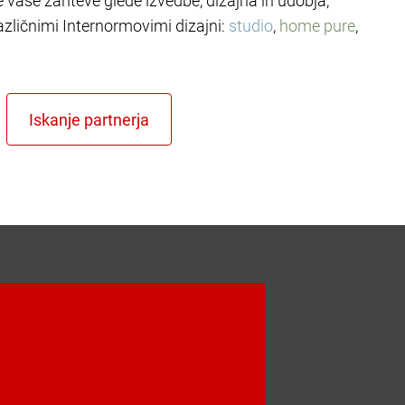
le vaše zahteve glede izvedbe, dizajna in udobja,
azličnimi Internormovimi dizajni:
studio
,
home pure
,