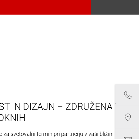
T IN DIZAJN – ZDRUŽENA V
OKNIH
 za svetovalni termin pri partnerju v vaši bližini