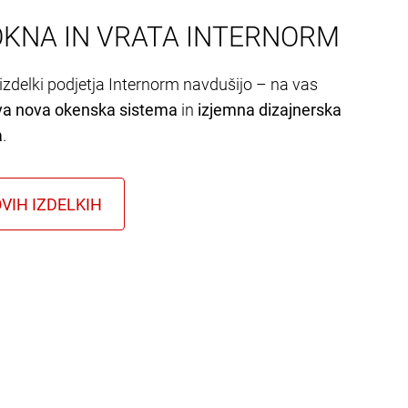
OKNA IN VRATA INTERNORM
izdelki podjetja Internorm navdušijo – na vas
va nova okenska sistema
in
izjemna dizajnerska
a
.