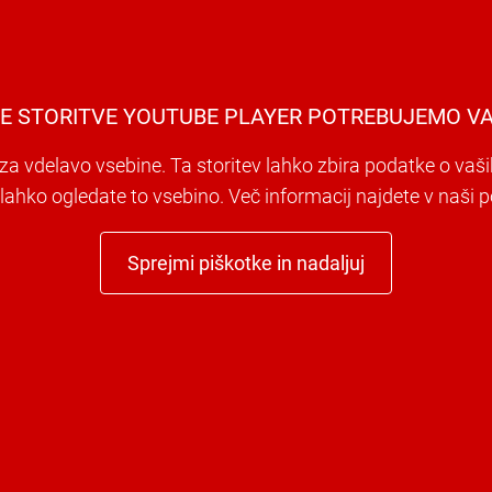
E STORITVE YOUTUBE PLAYER POTREBUJEMO VA
a vdelavo vsebine. Ta storitev lahko zbira podatke o vaši
i lahko ogledate to vsebino. Več informacij najdete v naši po
Sprejmi piškotke in nadaljuj