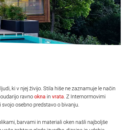
judi, ki v njej živijo. Stila hiše ne zaznamuje le način
poudarijo ravno
in
. Z Internormovimi
ili svojo osebno predstavo o bivanju.
likami, barvami in materiali oken našli najboljše