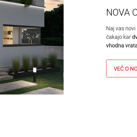
NOVA 
Naj vas novi 
čakajo kar
d
vhodna vrat