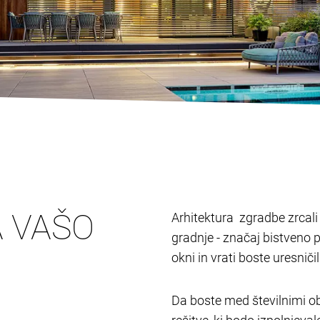
A VAŠO
Arhitektura zgradbe zrcali l
gradnje - značaj bistveno 
okni in vrati boste uresnič
Da boste med številnimi ob