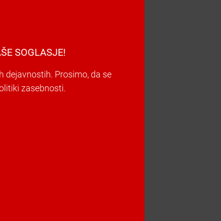
ŠE SOGLASJE!
h dejavnostih. Prosimo, da se
litiki zasebnosti.