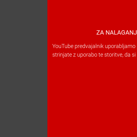
ZA NALAGANJ
YouTube predvajalnik uporabljamo z
strinjate z uporabo te storitve, da s