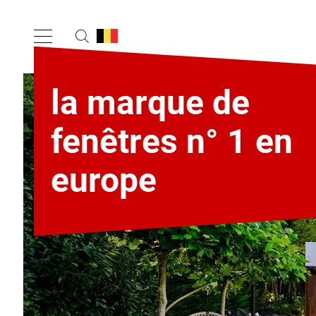
la marque de
fenêtres n° 1 en
europe