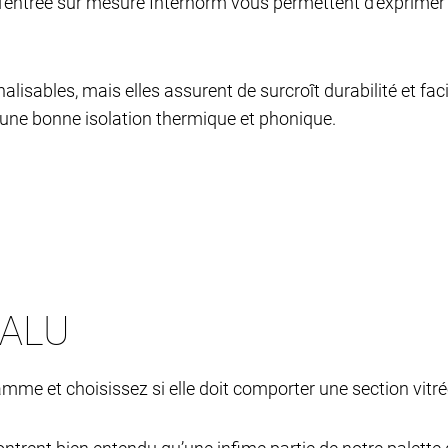
'entrée sur mesure Internorm vous permettent d'exprimer 
sables, mais elles assurent de surcroît durabilité et facil
 une bonne isolation thermique et phonique.
 ALU
e et choisissez si elle doit comporter une section vitrée o