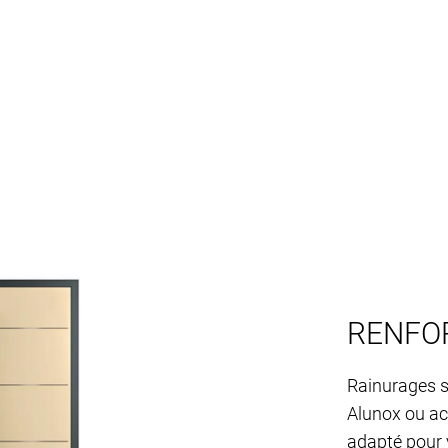
RENFOR
Rainurages s
Alunox ou ac
adapté pour v