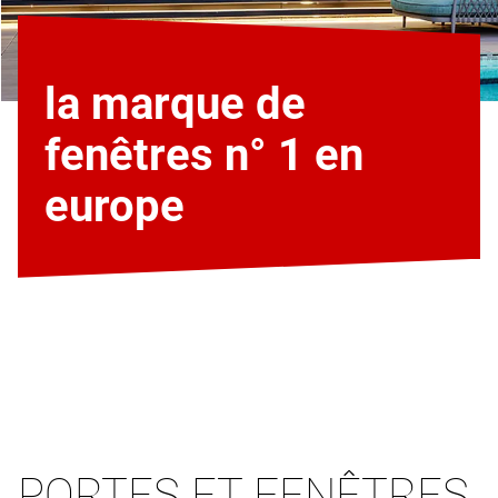
la marque de
fenêtres n° 1 en
europe
PORTES ET FENÊTRES