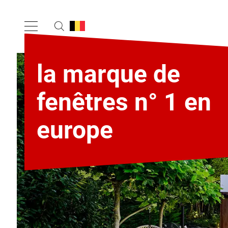
la marque de
fenêtres n° 1 en
europe