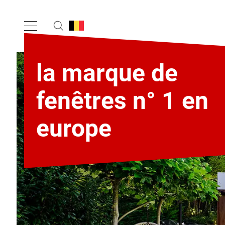
la marque de
fenêtres n° 1 en
europe