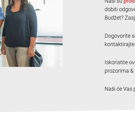
Naši su
dobiti odgov
Budžet? Zasje
Dogovorite s
kontaktirajte
Iskoristite o
prozorima & 
Naši će Vas p