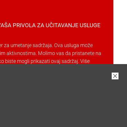
AŠA PRIVOLA ZA UČITAVANJE USLUGE
er za umetanje sadržaja. Ova usluga može
šim aktivnostima. Molimo vas da pristanete na
o biste mogli prikazati ovaj sadržaj. Više
i u našoj politici privatnosti.
Prihvati kolačiće i nastavi