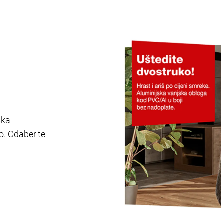
ska
o. Odaberite