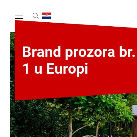
Brand prozora br.
1 u Europi