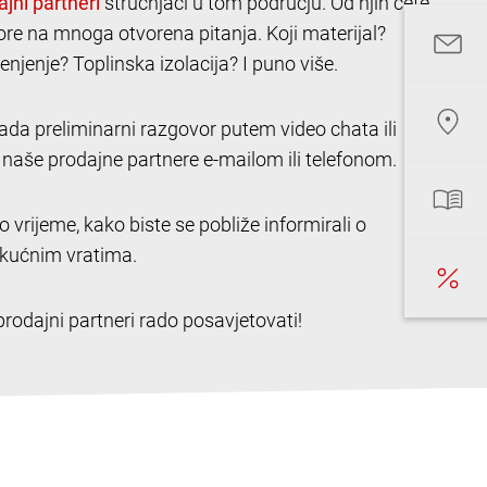
stručnjaci u tom području. Od njih ćete
ore na mnoga otvorena pitanja. Koji materijal?
njenje? Toplinska izolacija? I puno više.
ada preliminarni razgovor putem video chata ili
 naše prodajne partnere e-mailom ili telefonom.
vo vrijeme, kako biste se pobliže informirali o
kućnim vratima.
rodajni partneri rado posavjetovati!