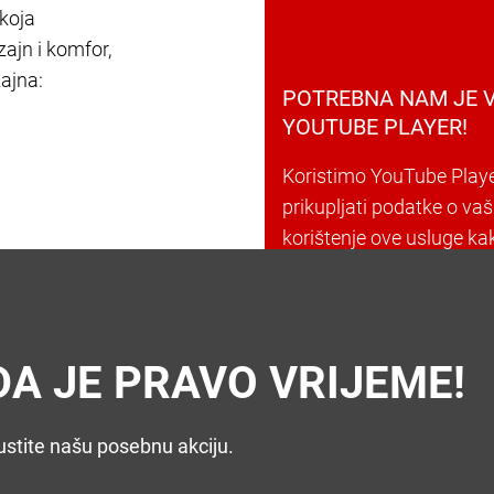
 koja
zajn i komfor,
zajna:
POTREBNA NAM JE V
YOUTUBE PLAYER!
Koristimo YouTube Play
prikupljati podatke o va
korištenje ove usluge kak
informacija možete pronać
A JE PRAVO VRIJEME!
stite našu posebnu akciju.