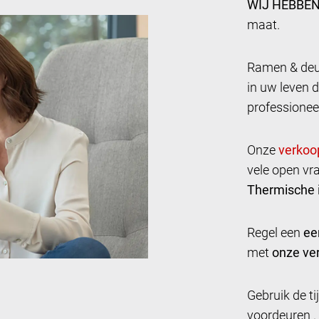
WIJ HEBBEN
maat.
Ramen & deur
in uw leven d
professionee
Onze
vele open vr
Thermische i
Regel een
ee
met
onze ver
Gebruik de t
voordeuren .