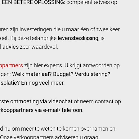
 EEN BETERE OPLOSSING:
competent advies op
en zijn investeringen die u maar één of twee keer
oet. Bij deze belangrijke
levensbeslissing
, is
l
advies
zeer waardevol.
zijn hier experts. U krijgt antwoorden op
agen:
Welk materiaal? Budget? Verduistering?
solatie? En nog veel meer.
rste ontmoeting via videochat
of neem contact op
kooppartners via e-mail/ telefoon.
ijd nu om meer te weten te komen over ramen en
 Onze verkooppartners adviseren u graag!