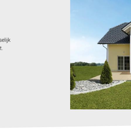
elijk
t.