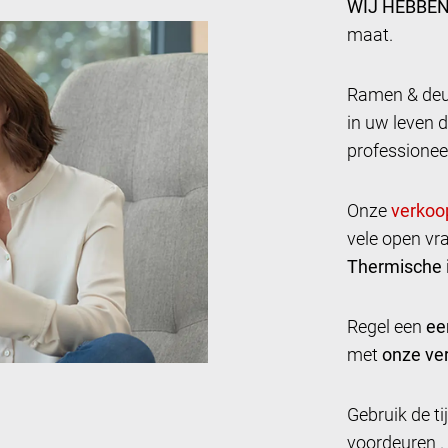
WIJ HEBBEN
maat.
Ramen & deur
in uw leven d
professionee
Onze
vele open vr
Thermische i
Regel een
ee
met
onze ver
Gebruik de t
voordeuren .