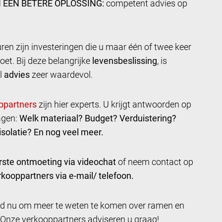
 EEN BETERE OPLOSSING:
competent advies op
en zijn investeringen die u maar één of twee keer
oet. Bij deze belangrijke
levensbeslissing
, is
l
advies
zeer waardevol.
zijn hier experts. U krijgt antwoorden op
agen:
Welk materiaal? Budget? Verduistering?
solatie? En nog veel meer.
rste ontmoeting via videochat
of neem contact op
kooppartners via e-mail/ telefoon.
ijd nu om meer te weten te komen over ramen en
 Onze verkooppartners adviseren u graag!