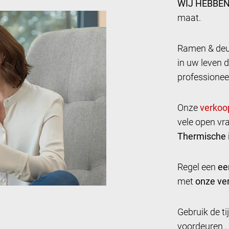
WIJ HEBBEN
maat.
Ramen & deur
in uw leven d
professionee
Onze
vele open vr
Thermische i
Regel een
ee
met
onze ver
Gebruik de t
voordeuren .