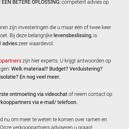
 EEN BETERE OPLOSSING:
competent advies op
en zijn investeringen die u maar één of twee keer
oet. Bij deze belangrijke
levensbeslissing
, is
l
advies
zeer waardevol.
zijn hier experts. U krijgt antwoorden op
agen:
Welk materiaal? Budget? Verduistering?
solatie? En nog veel meer.
rste ontmoeting via videochat
of neem contact op
kooppartners via e-mail/ telefoon.
ijd nu om meer te weten te komen over ramen en
 Onze verkooppartners adviseren u graag!