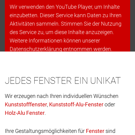
Wir verwenden den YouTube Player, um Inhalte
einzubetten. Dieser Service kann Daten zu Ihren
Aktivitäten sammeln. Stimmen Sie der Nutzung
des Service zu, um diese Inhalte anzuzeigen.
Weitere Informationen können unserer
Datenschutzerklärung entnommen werden.
Cookies akzeptieren & fortfahren
JEDES FENSTER EIN UNIKAT
Wir erzeugen nach Ihren individuellen Wünschen
,
oder
.
Ihre Gestaltungsmöglichkeiten für
sind