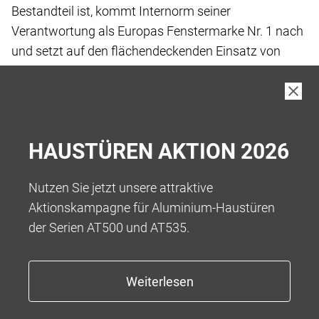
Bestandteil ist, kommt Internorm seiner
Verantwortung
als Europas Fenstermarke Nr. 1 nach
und setzt
auf den flächendeckenden Einsatz von
„Low-Carbon
iplus Wärmeschutz-Glas“, das wir
standardmässig
in unseren Produkten verbauen.
Bei der Herstellung von Low-Carbon Floatglas
wurde
HAUSTÜREN AKTION 2026
der gesamte Fertigungsprozess vor und
während der
eigentlichen Fertigung bis hin zur Auslieferung
an die
Nutzen Sie jetzt unsere attraktive
Kund:innen betrachtet, um Treibhausgase
zu
Aktionskampagne für Aluminium-Haustüren
reduzieren.
der Serien AT500 und AT535.
Das Ergebnis ist ein kohlenstoffarmes Floatglas
mit
einem reduzierten Kohlenstoff-Fussabdruck
von 5,5
kg CO2-eq/m2** bei einer Glasdicke von
4 mm, was
eine Reduktion von über 45 % ermöglicht.