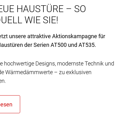
EUE HAUSTÜRE – SO
UELL WIE SIE!
etzt unsere attraktive Aktionskampagne für
austüren der Serien AT
500 und AT
535.
e hochwertige Designs, modernste Technik und
de Wärmedämmwerte – zu exklusiven
en.