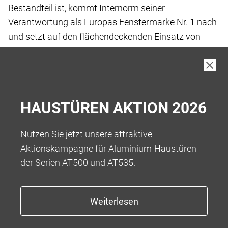
Bestandteil ist, kommt Internorm seiner
Verantwortung
als Europas Fenstermarke Nr. 1 nach
und setzt
auf den flächendeckenden Einsatz von
„Low-Carbon
iplus Wärmeschutz-Glas“, das wir
standardmässig
in unseren Produkten verbauen.
Bei der Herstellung von Low-Carbon Floatglas
wurde
HAUSTÜREN AKTION 2026
der gesamte Fertigungsprozess vor und
während der
eigentlichen Fertigung bis hin zur Auslieferung
an die
Nutzen Sie jetzt unsere attraktive
Kund:innen betrachtet, um Treibhausgase
zu
Aktionskampagne für Aluminium-Haustüren
reduzieren.
der Serien AT500 und AT535.
Das Ergebnis ist ein kohlenstoffarmes Floatglas
mit
einem reduzierten Kohlenstoff-Fussabdruck
von 5,5
kg CO2-eq/m2** bei einer Glasdicke von
4 mm, was
eine Reduktion von über 45 % ermöglicht.