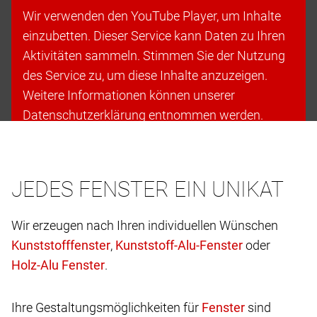
Wir verwenden den YouTube Player, um Inhalte
einzubetten. Dieser Service kann Daten zu Ihren
Aktivitäten sammeln. Stimmen Sie der Nutzung
des Service zu, um diese Inhalte anzuzeigen.
Weitere Informationen können unserer
Datenschutzerklärung entnommen werden.
Cookies akzeptieren & fortfahren
JEDES FENSTER EIN UNIKAT
Wir erzeugen nach Ihren individuellen Wünschen
,
oder
.
Ihre Gestaltungsmöglichkeiten für
sind