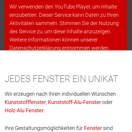
Wir verwenden den YouTube Player, um Inhalte
einzubetten. Dieser Service kann Daten zu Ihren
Aktivitäten sammeln. Stimmen Sie der Nutzung
des Service zu, um diese Inhalte anzuzeigen.
Weitere Informationen können unserer
Datenschutzerklärung entnommen werden.
Cookies akzeptieren & fortfahren
JEDES FENSTER EIN UNIKAT
Wir erzeugen nach Ihren individuellen Wünschen
,
oder
.
Ihre Gestaltungsmöglichkeiten für
sind