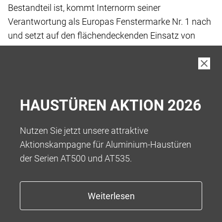
Bestandteil ist, kommt Internorm seiner
Verantwortung
als Europas Fenstermarke Nr. 1 nach
und setzt
auf den flächendeckenden Einsatz von
„Low-Carbon
iplus Wärmeschutz-Glas“, das wir
standardmässig
in unseren Produkten verbauen.
Bei der Herstellung von Low-Carbon Floatglas
wurde
HAUSTÜREN AKTION 2026
der gesamte Fertigungsprozess vor und
während der
eigentlichen Fertigung bis hin zur Auslieferung
an die
Nutzen Sie jetzt unsere attraktive
Kund:innen betrachtet, um Treibhausgase
zu
Aktionskampagne für Aluminium-Haustüren
reduzieren.
der Serien AT500 und AT535.
Das Ergebnis ist ein kohlenstoffarmes Floatglas
mit
einem reduzierten Kohlenstoff-Fussabdruck
von 5,5
kg CO2-eq/m2** bei einer Glasdicke von
4 mm, was
eine Reduktion von über 45 % ermöglicht.