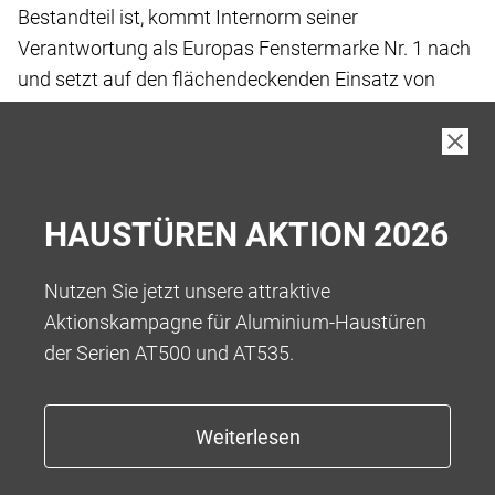
Bestandteil ist, kommt Internorm seiner
Verantwortung
als Europas Fenstermarke Nr. 1 nach
und setzt
auf den flächendeckenden Einsatz von
„Low-Carbon
iplus Wärmeschutz-Glas“, das wir
standardmässig
in unseren Produkten verbauen.
Bei der Herstellung von Low-Carbon Floatglas
wurde
HAUSTÜREN AKTION 2026
der gesamte Fertigungsprozess vor und
während der
eigentlichen Fertigung bis hin zur Auslieferung
an die
Nutzen Sie jetzt unsere attraktive
Kund:innen betrachtet, um Treibhausgase
zu
Aktionskampagne für Aluminium-Haustüren
reduzieren.
der Serien AT500 und AT535.
Das Ergebnis ist ein kohlenstoffarmes Floatglas
mit
einem reduzierten Kohlenstoff-Fussabdruck
von 5,5
kg CO2-eq/m2** bei einer Glasdicke von
4 mm, was
eine Reduktion von über 45 % ermöglicht.