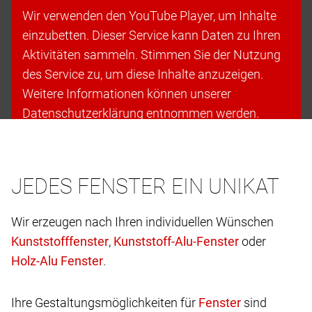
Wir verwenden den YouTube Player, um Inhalte
einzubetten. Dieser Service kann Daten zu Ihren
Aktivitäten sammeln. Stimmen Sie der Nutzung
des Service zu, um diese Inhalte anzuzeigen.
Weitere Informationen können unserer
Datenschutzerklärung entnommen werden.
Cookies akzeptieren & fortfahren
JEDES FENSTER EIN UNIKAT
Wir erzeugen nach Ihren individuellen Wünschen
,
oder
.
Ihre Gestaltungsmöglichkeiten für
sind