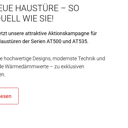
EUE HAUSTÜRE – SO
UELL WIE SIE!
etzt unsere attraktive Aktionskampagne für
austüren der Serien AT
500 und AT
535.
e hochwertige Designs, modernste Technik und
de Wärmedämmwerte – zu exklusiven
en.