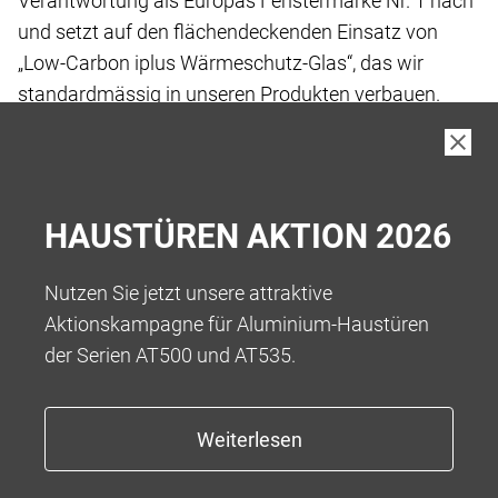
Verantwortung
als Europas Fenstermarke Nr. 1 nach
und setzt
auf den flächendeckenden Einsatz von
„Low-Carbon
iplus Wärmeschutz-Glas“, das wir
standardmässig
in unseren Produkten verbauen.
Bei der Herstellung von Low-Carbon Floatglas
wurde
der gesamte Fertigungsprozess vor und
während der
eigentlichen Fertigung bis hin zur Auslieferung
an die
HAUSTÜREN AKTION 2026
Kund:innen betrachtet, um Treibhausgase
zu
reduzieren.
Nutzen Sie jetzt unsere attraktive
Aktionskampagne für Aluminium-Haustüren
Das Ergebnis ist ein kohlenstoffarmes Floatglas
mit
der Serien AT500 und AT535.
einem reduzierten Kohlenstoff-Fussabdruck
von 5,5
kg CO2-eq/m2** bei einer Glasdicke von
4 mm, was
eine Reduktion von über 45 % ermöglicht.