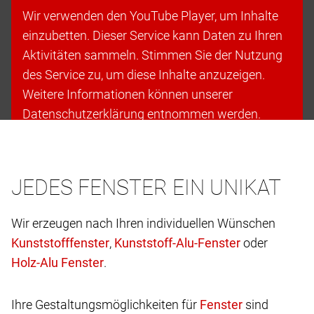
Wir verwenden den YouTube Player, um Inhalte
einzubetten. Dieser Service kann Daten zu Ihren
Aktivitäten sammeln. Stimmen Sie der Nutzung
des Service zu, um diese Inhalte anzuzeigen.
Weitere Informationen können unserer
Datenschutzerklärung entnommen werden.
Cookies akzeptieren & fortfahren
JEDES FENSTER EIN UNIKAT
Wir erzeugen nach Ihren individuellen Wünschen
,
oder
.
Ihre Gestaltungsmöglichkeiten für
sind