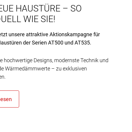
EUE HAUSTÜRE – SO
UELL WIE SIE!
etzt unsere attraktive Aktionskampagne für
austüren der Serien AT
500 und AT
535.
e hochwertige Designs, modernste Technik und
de Wärmedämmwerte – zu exklusiven
en.