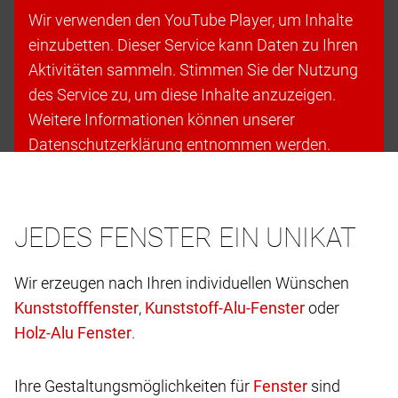
Wir verwenden den YouTube Player, um Inhalte
einzubetten. Dieser Service kann Daten zu Ihren
Aktivitäten sammeln. Stimmen Sie der Nutzung
des Service zu, um diese Inhalte anzuzeigen.
Weitere Informationen können unserer
Datenschutzerklärung entnommen werden.
Cookies akzeptieren & fortfahren
JEDES FENSTER EIN UNIKAT
Wir erzeugen nach Ihren individuellen Wünschen
,
oder
.
Ihre Gestaltungsmöglichkeiten für
sind