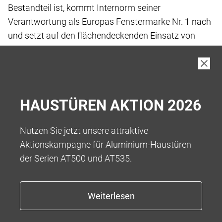
Bestandteil ist, kommt Internorm seiner
Verantwortung
als Europas Fenstermarke Nr. 1 nach
und setzt
auf den flächendeckenden Einsatz von
„Low-Carbon
iplus Wärmeschutz-Glas“, das wir
standardmässig
in unseren Produkten verbauen.
Bei der Herstellung von Low-Carbon Floatglas
wurde
HAUSTÜREN AKTION 2026
der gesamte Fertigungsprozess vor und
während der
eigentlichen Fertigung bis hin zur Auslieferung
an die
Nutzen Sie jetzt unsere attraktive
Kund:innen betrachtet, um Treibhausgase
zu
Aktionskampagne für Aluminium-Haustüren
reduzieren.
der Serien AT500 und AT535.
Das Ergebnis ist ein kohlenstoffarmes Floatglas
mit
einem reduzierten Kohlenstoff-Fussabdruck
von 5,5
kg CO2-eq/m2** bei einer Glasdicke von
4 mm, was
eine Reduktion von über 45 % ermöglicht.