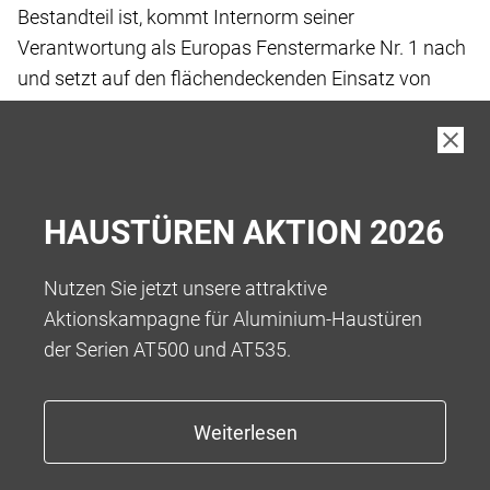
Bestandteil ist, kommt Internorm seiner
Verantwortung
als Europas Fenstermarke Nr. 1 nach
und setzt
auf den flächendeckenden Einsatz von
„Low-Carbon
iplus Wärmeschutz-Glas“, das wir
standardmässig
in unseren Produkten verbauen.
Bei der Herstellung von Low-Carbon Floatglas
wurde
HAUSTÜREN AKTION 2026
der gesamte Fertigungsprozess vor und
während der
eigentlichen Fertigung bis hin zur Auslieferung
an die
Nutzen Sie jetzt unsere attraktive
Kund:innen betrachtet, um Treibhausgase
zu
Aktionskampagne für Aluminium-Haustüren
reduzieren.
der Serien AT500 und AT535.
Das Ergebnis ist ein kohlenstoffarmes Floatglas
mit
einem reduzierten Kohlenstoff-Fussabdruck
von 5,5
kg CO2-eq/m2** bei einer Glasdicke von
4 mm, was
eine Reduktion von über 45 % ermöglicht.