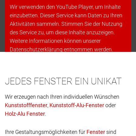
Wir verwenden den YouTube Player, um Inhalte
einzubetten. Dieser Service kann Daten zu Ihren
Aktivitäten sammeln. Stimmen Sie der Nutzung
des Service zu, um diese Inhalte anzuzeigen.
Weitere Informationen können unserer
Datenschutzerklärung entnommen werden.
Cookies akzeptieren & fortfahren
JEDES FENSTER EIN UNIKAT
Wir erzeugen nach Ihren individuellen Wünschen
,
oder
.
Ihre Gestaltungsmöglichkeiten für
sind