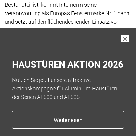
Bestandteil ist, kommt Internorm seiner
Verantwortung
als Europas Fenstermarke Nr. 1 nach
und setzt
auf den flächendeckenden Einsatz von
„Low-Carbon
iplus Wärmeschutz-Glas“, das wir
standardmässig
in unseren Produkten verbauen.
Bei der Herstellung von Low-Carbon Floatglas
wurde
HAUSTÜREN AKTION 2026
der gesamte Fertigungsprozess vor und
während der
eigentlichen Fertigung bis hin zur Auslieferung
an die
Nutzen Sie jetzt unsere attraktive
Kund:innen betrachtet, um Treibhausgase
zu
Aktionskampagne für Aluminium-Haustüren
reduzieren.
der Serien AT500 und AT535.
Das Ergebnis ist ein kohlenstoffarmes Floatglas
mit
einem reduzierten Kohlenstoff-Fussabdruck
von 5,5
kg CO2-eq/m2** bei einer Glasdicke von
4 mm, was
eine Reduktion von über 45 % ermöglicht.