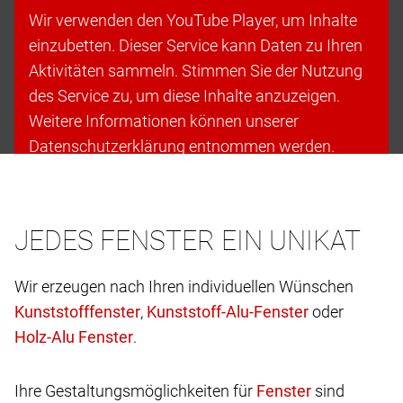
Wir verwenden den YouTube Player, um Inhalte
einzubetten. Dieser Service kann Daten zu Ihren
Aktivitäten sammeln. Stimmen Sie der Nutzung
des Service zu, um diese Inhalte anzuzeigen.
Weitere Informationen können unserer
Datenschutzerklärung entnommen werden.
Cookies akzeptieren & fortfahren
JEDES FENSTER EIN UNIKAT
Wir erzeugen nach Ihren individuellen Wünschen
,
oder
.
Ihre Gestaltungsmöglichkeiten für
sind