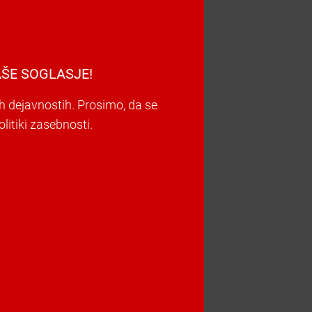
ŠE SOGLASJE!
h dejavnostih. Prosimo, da se
litiki zasebnosti.