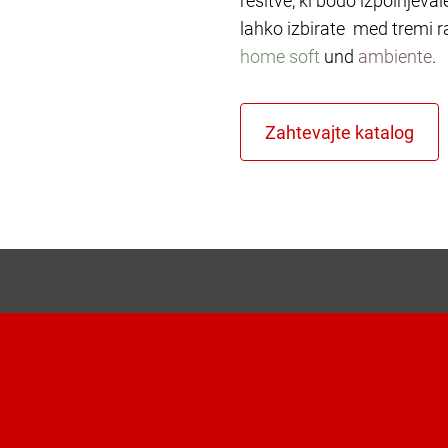
rešitve, ki bodo izpolnjeva
lahko izbirate med tremi r
home soft
und
ambiente
.