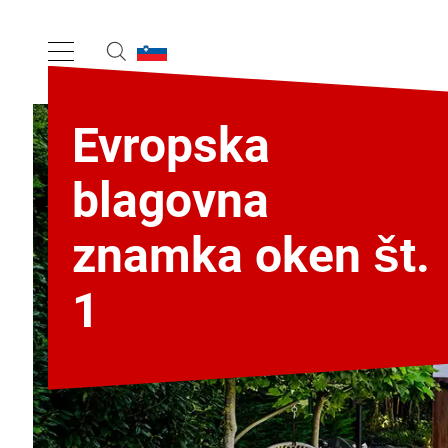
Evropska
blagovna
znamka oken št.
1