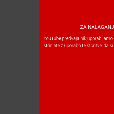
ZA NALAGANJ
YouTube predvajalnik uporabljamo z
strinjate z uporabo te storitve, da s