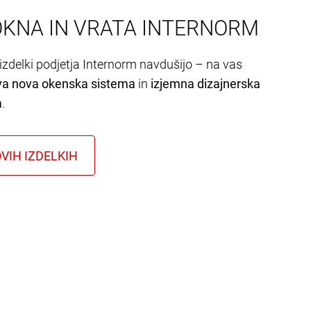
OKNA IN VRATA INTERNORM
izdelki podjetja Internorm navdušijo – na vas
va nova okenska sistema
in
izjemna dizajnerska
a
.