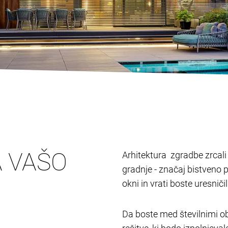
A VAŠO
Arhitektura zgradbe zrcali l
gradnje - značaj bistveno 
okni in vrati boste uresnič
Da boste med številnimi ob