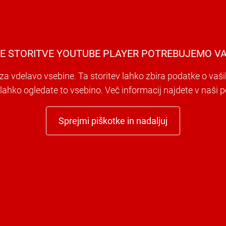
E STORITVE YOUTUBE PLAYER POTREBUJEMO VA
a vdelavo vsebine. Ta storitev lahko zbira podatke o vaši
i lahko ogledate to vsebino. Več informacij najdete v naši po
Sprejmi piškotke in nadaljuj