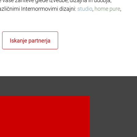
le vaše zahteve glede izvedbe, dizajna in udobja,
azličnimi Internormovimi dizajni:
studio
,
home pure
,