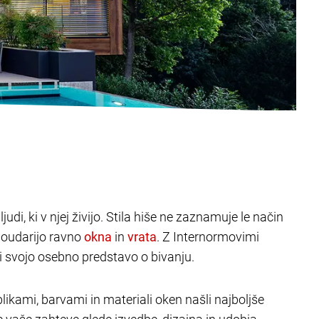
judi, ki v njej živijo. Stila hiše ne zaznamuje le način
poudarijo ravno
in
. Z Internormovimi
ili svojo osebno predstavo o bivanju.
likami, barvami in materiali oken našli najboljše