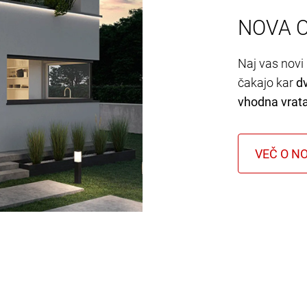
NOVA 
Naj vas novi 
čakajo kar
d
vhodna vrat