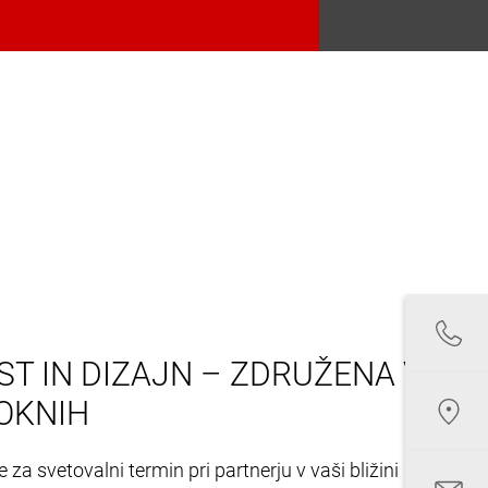
T IN DIZAJN – ZDRUŽENA V
OKNIH
 za svetovalni termin pri partnerju v vaši bližini