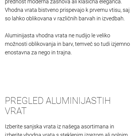
prednost moderna zasnova ali klasična eleganca.
Vhodna vrata bistveno prispevajo k prvemu vtisu, saj
so lahko oblikovana v različnih barvah in izvedbah.
Aluminijasta vhodna vrata ne nudijo le veliko
možnosti oblikovanja in barv, temveč so tudi izjemno
enostavna za nego in trajna.
PREGLED ALUMINIJASTIH
VRAT
Izberite sanjska vrata iz našega asortimana in
izberite vhodna vrata s steklenim izrezom ali polnim