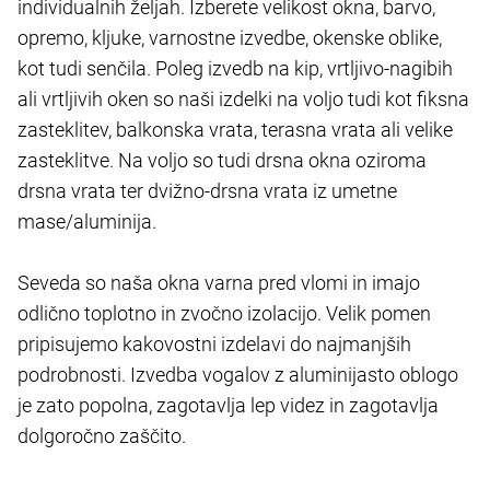
individualnih željah. Izberete velikost okna, barvo,
opremo, kljuke, varnostne izvedbe, okenske oblike,
kot tudi senčila. Poleg izvedb na kip, vrtljivo-nagibih
ali vrtljivih oken so naši izdelki na voljo tudi kot fiksna
zasteklitev, balkonska vrata, terasna vrata ali velike
zasteklitve. Na voljo so tudi drsna okna oziroma
drsna vrata ter dvižno-drsna vrata iz umetne
mase/aluminija.
Seveda so naša okna varna pred vlomi in imajo
odlično toplotno in zvočno izolacijo. Velik pomen
pripisujemo kakovostni izdelavi do najmanjših
podrobnosti. Izvedba vogalov z aluminijasto oblogo
je zato popolna, zagotavlja lep videz in zagotavlja
dolgoročno zaščito.