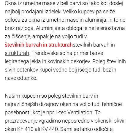
Okna iz umetne mase v beli barvi so tako kot doslej
najbolj prodajani izdelek. Veliko kupcev pa se že
odloča za okna iz umetne mase in aluminija, in to ne
brez razloga. Aluminijasta obloga je ne le enostavna
za čiščenje, ampak je na voljo tudi v
številnih barvah in
strukturah
. Trendovske so na primer barve
legiranega jekla in kovinskih dekorjev. Poleg številnih
sivih odtenkov kupci vedno bolj iščejo tudi bež in
rjave odtenke.
Našim kupcem so poleg številnih barv in
najrazličnejših dizajnov oken na voljo tudi tehnične
posebnosti, kot je npr. I-tec Ventilation. To
prezračevanje vgradimo neposredno v okenski okvir
oken KF 410 ali KV 440. Sami se lahko odločite,