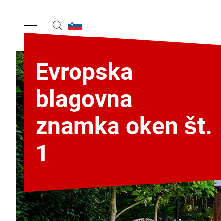
Evropska
blagovna
znamka oken št.
1