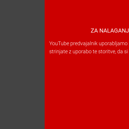
ZA NALAGANJ
YouTube predvajalnik uporabljamo z
strinjate z uporabo te storitve, da s