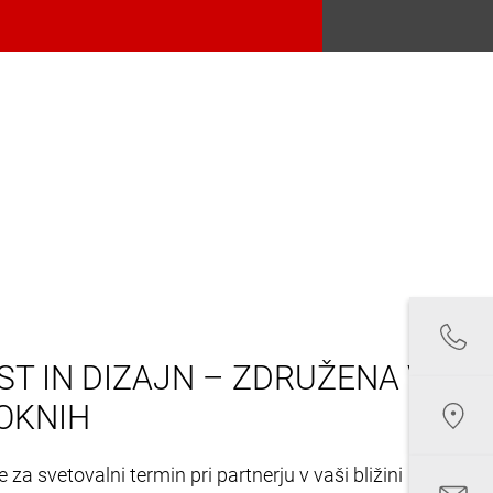
T IN DIZAJN – ZDRUŽENA V
OKNIH
 za svetovalni termin pri partnerju v vaši bližini