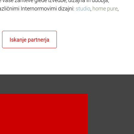
le vaše zahteve glede izvedbe, dizajna in udobja,
azličnimi Internormovimi dizajni:
studio
,
home pure
,