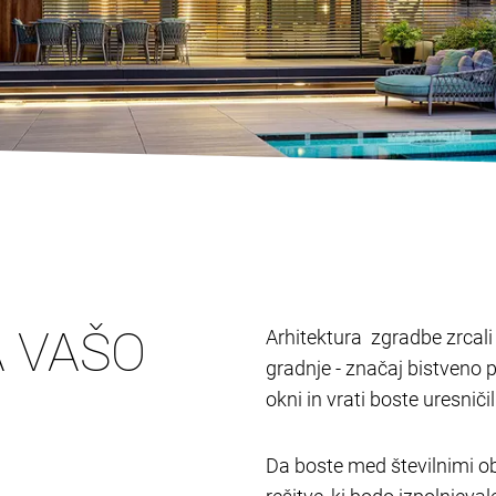
A VAŠO
Arhitektura zgradbe zrcali l
gradnje - značaj bistveno 
okni in vrati boste uresnič
Da boste med številnimi ob