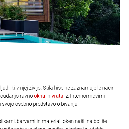
judi, ki v njej živijo. Stila hiše ne zaznamuje le način
poudarijo ravno
in
. Z Internormovimi
ili svojo osebno predstavo o bivanju.
likami, barvami in materiali oken našli najboljše