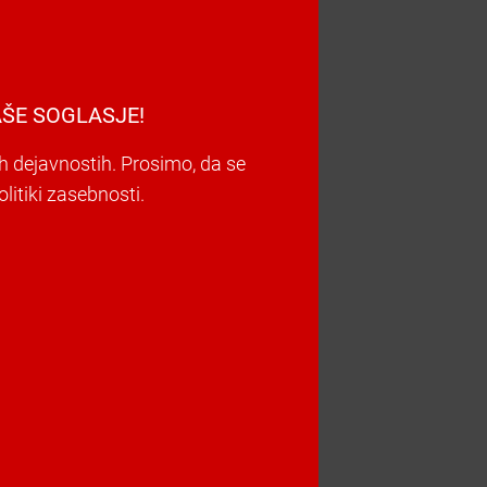
ŠE SOGLASJE!
h dejavnostih. Prosimo, da se
litiki zasebnosti.