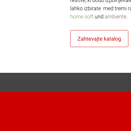
rešitve, ki bodo izpolnjeva
lahko izbirate med tremi r
home soft
und
ambiente
.