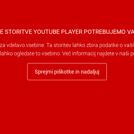
E STORITVE YOUTUBE PLAYER POTREBUJEMO VA
a vdelavo vsebine. Ta storitev lahko zbira podatke o vaši
i lahko ogledate to vsebino. Več informacij najdete v naši po
Sprejmi piškotke in nadaljuj