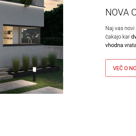
NOVA 
Naj vas novi 
čakajo kar
d
vhodna vrat