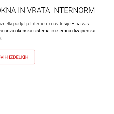
OKNA IN VRATA INTERNORM
izdelki podjetja Internorm navdušijo – na vas
va nova okenska sistema
in
izjemna dizajnerska
a
.