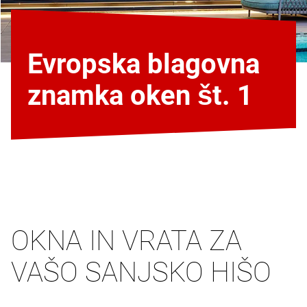
Evropska blagovna
znamka oken št. 1
OKNA IN VRATA ZA
VAŠO SANJSKO HIŠO