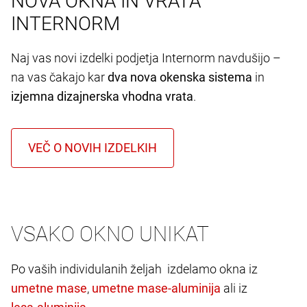
NOVA OKNA IN VRATA
INTERNORM
Naj vas novi izdelki podjetja Internorm navdušijo –
na vas čakajo kar
dva nova okenska sistema
in
izjemna dizajnerska vhodna vrata
.
VSAKO OKNO UNIKAT
Po vaših individulanih željah izdelamo okna iz
,
ali iz