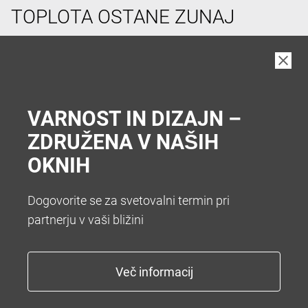
TOPLOTA OSTANE ZUNAJ
V vročih poletnih dneh si pogosto želimo hladen
prostor v hiši. Da vam zato ni treba hoditi v klet vam
nudimo številne sisteme za senčenje. Želite popolno
zatemnitev z roletami ali optimalno zatemnitev z
VARNOST IN DIZAJN –
zunanjimi žaluzijami.
ZDRUŽENA V NAŠIH
OKNIH
Dogovorite se za svetovalni termin pri
partnerju v vaši bližini
KONEC Z NADLEŽNIM