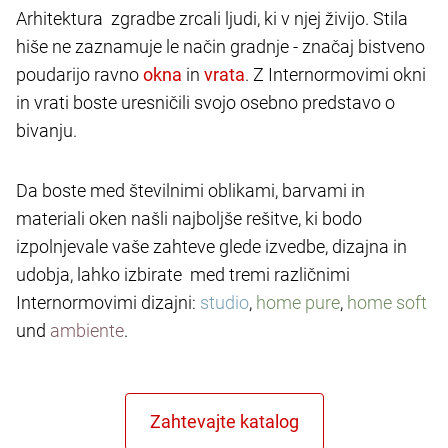
Arhitektura zgradbe zrcali ljudi, ki v njej živijo. Stila
hiše ne zaznamuje le način gradnje - značaj bistveno
poudarijo ravno
in
. Z Internormovimi okni
in vrati boste uresničili svojo osebno predstavo o
bivanju.
Da boste med številnimi oblikami, barvami in
materiali oken našli najboljše rešitve, ki bodo
izpolnjevale vaše zahteve glede izvedbe, dizajna in
udobja, lahko izbirate med tremi različnimi
Internormovimi dizajni:
studio
,
home pure
,
home soft
und
ambiente
.