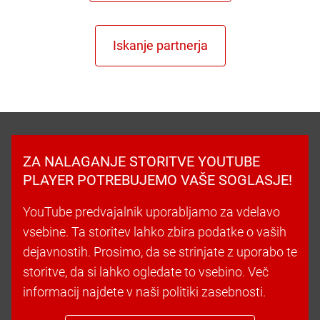
ZA NALAGANJE STORITVE YOUTUBE
PLAYER POTREBUJEMO VAŠE SOGLASJE!
YouTube predvajalnik uporabljamo za vdelavo
vsebine. Ta storitev lahko zbira podatke o vaših
dejavnostih. Prosimo, da se strinjate z uporabo te
storitve, da si lahko ogledate to vsebino. Več
informacij najdete v naši politiki zasebnosti.