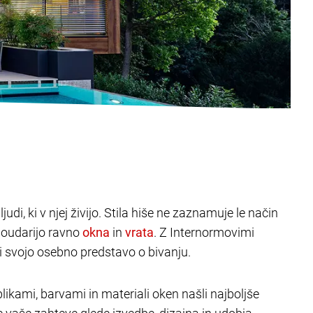
judi, ki v njej živijo. Stila hiše ne zaznamuje le način
poudarijo ravno
in
. Z Internormovimi
ili svojo osebno predstavo o bivanju.
likami, barvami in materiali oken našli najboljše