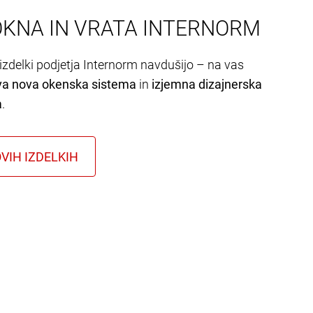
OKNA IN VRATA INTERNORM
izdelki podjetja Internorm navdušijo – na vas
va nova okenska sistema
in
izjemna dizajnerska
a
.