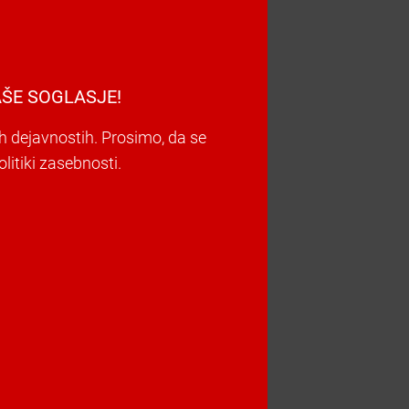
ŠE SOGLASJE!
h dejavnostih. Prosimo, da se
litiki zasebnosti.