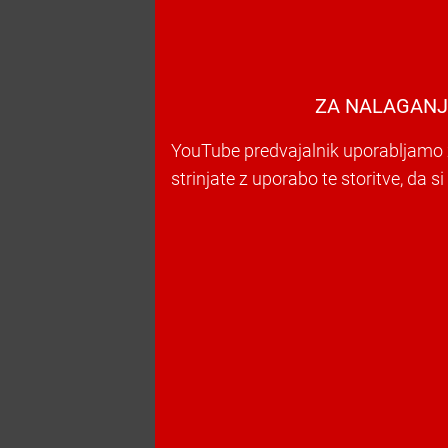
ZA NALAGANJ
YouTube predvajalnik uporabljamo z
strinjate z uporabo te storitve, da s