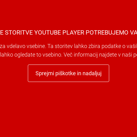
E STORITVE YOUTUBE PLAYER POTREBUJEMO VA
a vdelavo vsebine. Ta storitev lahko zbira podatke o vaši
i lahko ogledate to vsebino. Več informacij najdete v naši po
Sprejmi piškotke in nadaljuj