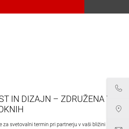
T IN DIZAJN – ZDRUŽENA V
OKNIH
 za svetovalni termin pri partnerju v vaši bližini