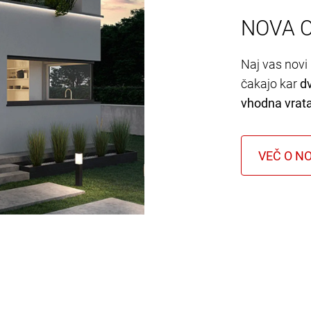
NOVA 
Naj vas novi 
čakajo kar
d
vhodna vrat