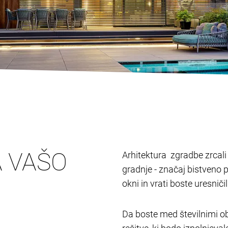
A VAŠO
Arhitektura zgradbe zrcali l
gradnje - značaj bistveno 
okni in vrati boste uresnič
Da boste med številnimi ob