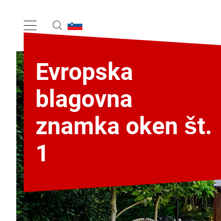
Evropska
blagovna
znamka oken št.
1