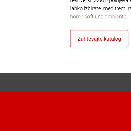
rešitve, ki bodo izpolnjeva
lahko izbirate med tremi r
home soft
und
ambiente
.