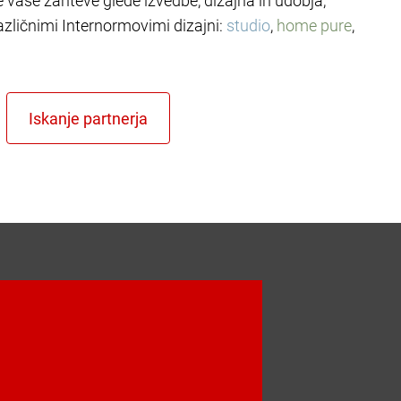
le vaše zahteve glede izvedbe, dizajna in udobja,
azličnimi Internormovimi dizajni:
studio
,
home pure
,