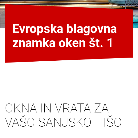
Evropska blagovna
znamka oken št. 1
OKNA IN VRATA ZA
VAŠO SANJSKO HIŠO