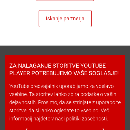
ZA NALAGANJE STORITVE YOUTUBE
PLAYER POTREBUJEMO VAŠE SOGLASJE!
YouTube predvajalnik uporabljamo za vdelavo
vsebine. Ta storitev lahko zbira podatke o vaših
dejavnostih. Prosimo, da se strinjate z uporabo te
storitve, da si lahko ogledate to vsebino. Več
informacij najdete v naši politiki zasebnosti.