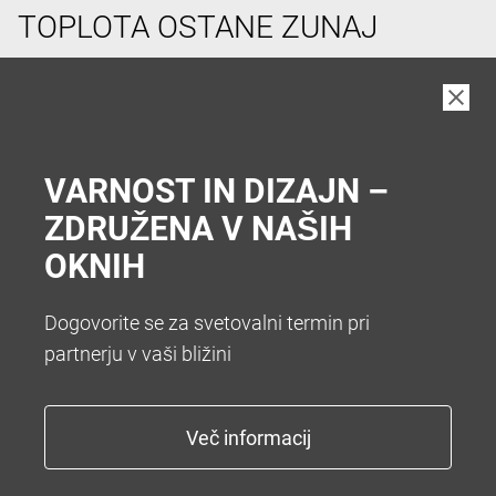
TOPLOTA OSTANE ZUNAJ
V vročih poletnih dneh si pogosto želimo hladen
prostor v hiši. Da vam zato ni treba hoditi v klet vam
nudimo številne sisteme za senčenje. Želite popolno
zatemnitev z roletami ali optimalno zatemnitev z
VARNOST IN DIZAJN –
zunanjimi žaluzijami.
ZDRUŽENA V NAŠIH
OKNIH
Dogovorite se za svetovalni termin pri
partnerju v vaši bližini
KONEC Z NADLEŽNIM