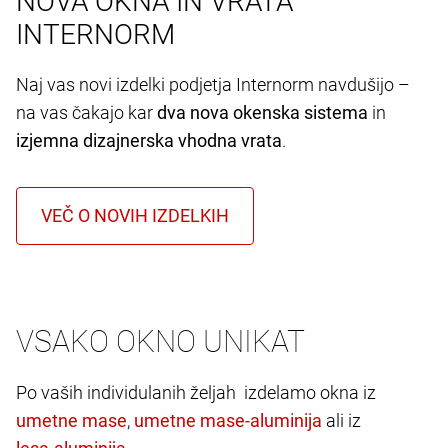
NOVA OKNA IN VRATA
INTERNORM
Naj vas novi izdelki podjetja Internorm navdušijo –
na vas čakajo kar
dva nova okenska sistema
in
izjemna dizajnerska vhodna vrata
.
VSAKO OKNO UNIKAT
Po vaših individulanih željah izdelamo okna iz
,
ali iz