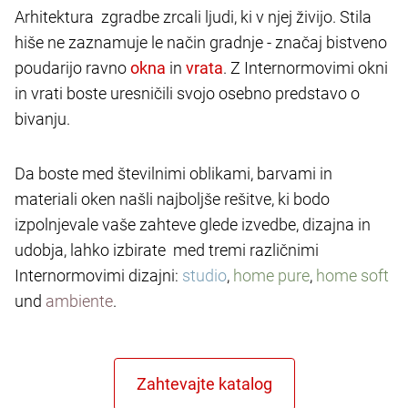
Arhitektura zgradbe zrcali ljudi, ki v njej živijo. Stila
hiše ne zaznamuje le način gradnje - značaj bistveno
poudarijo ravno
in
. Z Internormovimi okni
in vrati boste uresničili svojo osebno predstavo o
bivanju.
Da boste med številnimi oblikami, barvami in
materiali oken našli najboljše rešitve, ki bodo
izpolnjevale vaše zahteve glede izvedbe, dizajna in
udobja, lahko izbirate med tremi različnimi
Internormovimi dizajni:
studio
,
home pure
,
home soft
und
ambiente
.