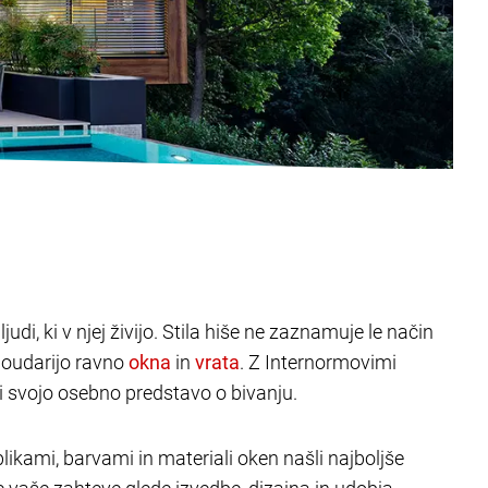
judi, ki v njej živijo. Stila hiše ne zaznamuje le način
poudarijo ravno
in
. Z Internormovimi
ili svojo osebno predstavo o bivanju.
likami, barvami in materiali oken našli najboljše