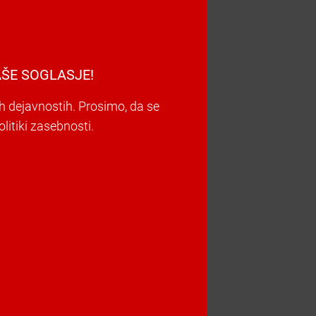
ŠE SOGLASJE!
h dejavnostih. Prosimo, da se
litiki zasebnosti.