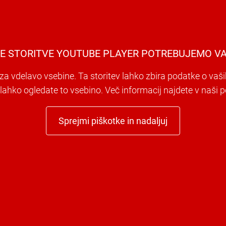
E STORITVE YOUTUBE PLAYER POTREBUJEMO VA
a vdelavo vsebine. Ta storitev lahko zbira podatke o vaši
i lahko ogledate to vsebino. Več informacij najdete v naši po
Sprejmi piškotke in nadaljuj