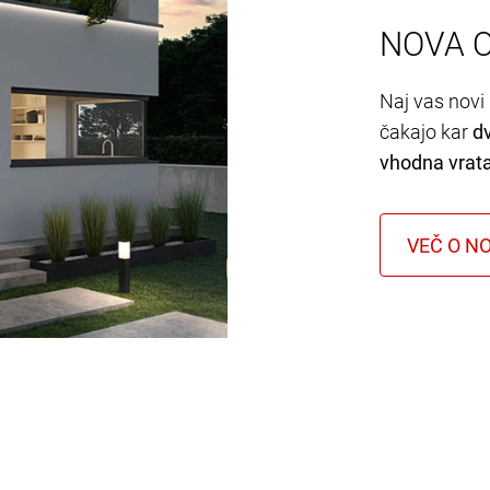
NOVA 
Naj vas novi 
čakajo kar
d
vhodna vrat