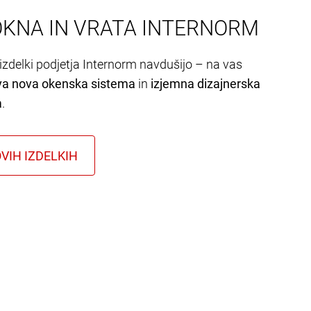
OKNA IN VRATA INTERNORM
izdelki podjetja Internorm navdušijo – na vas
va nova okenska sistema
in
izjemna dizajnerska
a
.