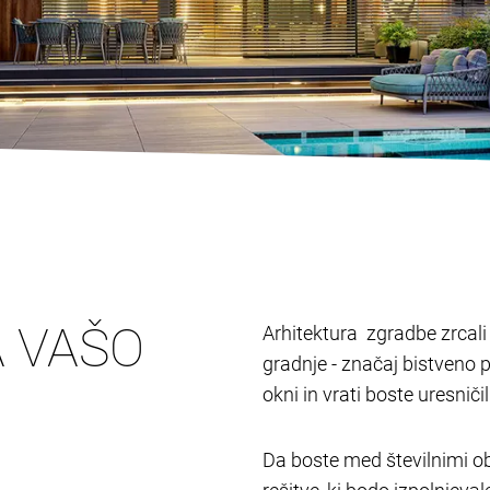
A VAŠO
Arhitektura zgradbe zrcali l
gradnje - značaj bistveno 
okni in vrati boste uresnič
Da boste med številnimi ob