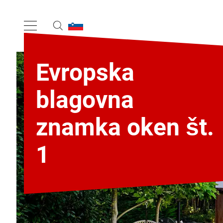
Evropska
blagovna
znamka oken št.
1