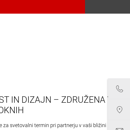
T IN DIZAJN – ZDRUŽENA V
OKNIH
 za svetovalni termin pri partnerju v vaši bližini