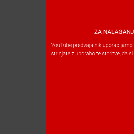
ZA NALAGANJ
YouTube predvajalnik uporabljamo z
strinjate z uporabo te storitve, da s