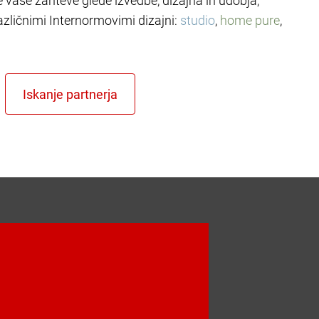
le vaše zahteve glede izvedbe, dizajna in udobja,
azličnimi Internormovimi dizajni:
studio
,
home pure
,