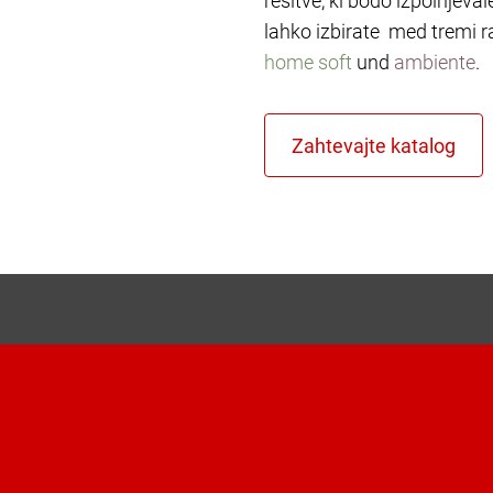
rešitve, ki bodo izpolnjeva
lahko izbirate med tremi r
home soft
und
ambiente
.