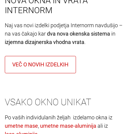
NOVA OKNA IN VRATA
INTERNORM
Naj vas novi izdelki podjetja Internorm navdušijo –
na vas čakajo kar
dva nova okenska sistema
in
izjemna dizajnerska vhodna vrata
.
VSAKO OKNO UNIKAT
Po vaših individulanih željah izdelamo okna iz
,
ali iz