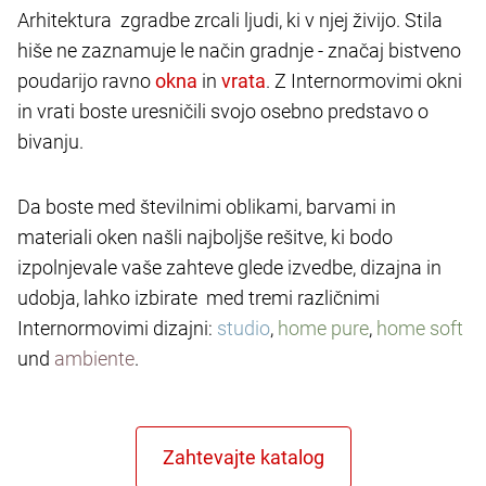
Arhitektura zgradbe zrcali ljudi, ki v njej živijo. Stila
hiše ne zaznamuje le način gradnje - značaj bistveno
poudarijo ravno
in
. Z Internormovimi okni
in vrati boste uresničili svojo osebno predstavo o
bivanju.
Da boste med številnimi oblikami, barvami in
materiali oken našli najboljše rešitve, ki bodo
izpolnjevale vaše zahteve glede izvedbe, dizajna in
udobja, lahko izbirate med tremi različnimi
Internormovimi dizajni:
studio
,
home pure
,
home soft
und
ambiente
.