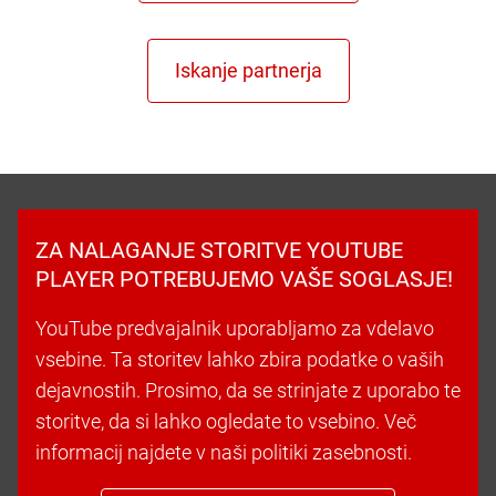
ZA NALAGANJE STORITVE YOUTUBE
PLAYER POTREBUJEMO VAŠE SOGLASJE!
YouTube predvajalnik uporabljamo za vdelavo
vsebine. Ta storitev lahko zbira podatke o vaših
dejavnostih. Prosimo, da se strinjate z uporabo te
storitve, da si lahko ogledate to vsebino. Več
informacij najdete v naši politiki zasebnosti.