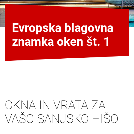
Evropska blagovna
znamka oken št. 1
OKNA IN VRATA ZA
VAŠO SANJSKO HIŠO