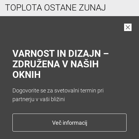
TOPLOTA OSTANE ZUNAJ
V vročih poletnih dneh si pogosto želimo hladen
prostor v hiši. Da vam zato ni treba hoditi v klet vam
nudimo številne sisteme za senčenje. Želite popolno
zatemnitev z roletami ali optimalno zatemnitev z
VARNOST IN DIZAJN –
zunanjimi žaluzijami.
ZDRUŽENA V NAŠIH
OKNIH
Dogovorite se za svetovalni termin pri
partnerju v vaši bližini
KONEC Z NADLEŽNIM