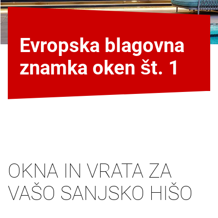
Evropska blagovna
znamka oken št. 1
OKNA IN VRATA ZA
VAŠO SANJSKO HIŠO