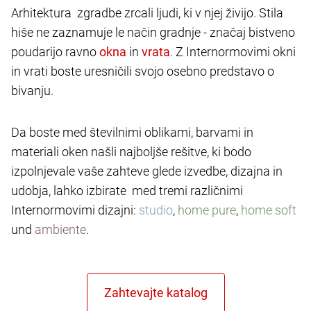
Arhitektura zgradbe zrcali ljudi, ki v njej živijo. Stila
hiše ne zaznamuje le način gradnje - značaj bistveno
poudarijo ravno
in
. Z Internormovimi okni
in vrati boste uresničili svojo osebno predstavo o
bivanju.
Da boste med številnimi oblikami, barvami in
materiali oken našli najboljše rešitve, ki bodo
izpolnjevale vaše zahteve glede izvedbe, dizajna in
udobja, lahko izbirate med tremi različnimi
Internormovimi dizajni:
studio
,
home pure
,
home soft
und
ambiente
.