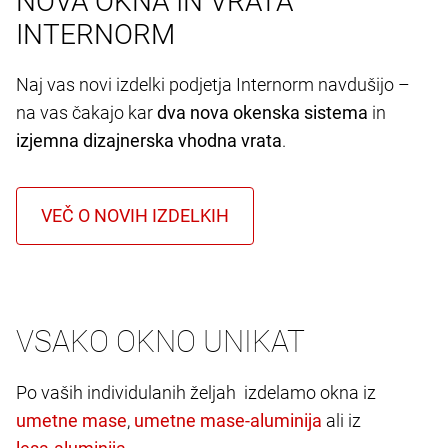
NOVA OKNA IN VRATA
INTERNORM
Naj vas novi izdelki podjetja Internorm navdušijo –
na vas čakajo kar
dva nova okenska sistema
in
izjemna dizajnerska vhodna vrata
.
VSAKO OKNO UNIKAT
Po vaših individulanih željah izdelamo okna iz
,
ali iz