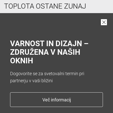
TOPLOTA OSTANE ZUNAJ
V vročih poletnih dneh si pogosto želimo hladen
prostor v hiši. Da vam zato ni treba hoditi v klet vam
nudimo številne sisteme za senčenje. Želite popolno
zatemnitev z roletami ali optimalno zatemnitev z
VARNOST IN DIZAJN –
zunanjimi žaluzijami.
ZDRUŽENA V NAŠIH
OKNIH
Dogovorite se za svetovalni termin pri
partnerju v vaši bližini
KONEC Z NADLEŽNIM