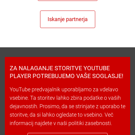
ZA NALAGANJE STORITVE YOUTUBE
PLAYER POTREBUJEMO VAŠE SOGLASJE!
YouTube predvajalnik uporabljamo za vdelavo
vsebine. Ta storitev lahko zbira podatke o vaših
dejavnostih. Prosimo, da se strinjate z uporabo te
storitve, da si lahko ogledate to vsebino. Več
informacij najdete v naši politiki zasebnosti.