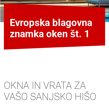
Evropska blagovna
znamka oken št. 1
OKNA IN VRATA ZA
VAŠO SANJSKO HIŠO