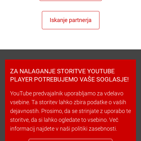
ZA NALAGANJE STORITVE YOUTUBE
PLAYER POTREBUJEMO VAŠE SOGLASJE!
YouTube predvajalnik uporabljamo za vdelavo
vsebine. Ta storitev lahko zbira podatke o vaših
dejavnostih. Prosimo, da se strinjate z uporabo te
storitve, da si lahko ogledate to vsebino. Več
informacij najdete v naši politiki zasebnosti.