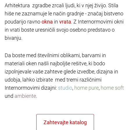
Arhitektura zgradbe zrcali ljudi, ki v njej živijo. Stila
hiše ne zaznamuje le način gradnje - značaj bistveno
poudarijo ravno
in
. Z Internormovimi okni
in vrati boste uresničili svojo osebno predstavo o
bivanju.
Da boste med številnimi oblikami, barvami in
materiali oken našli najboljše rešitve, ki bodo
izpolnjevale vaše zahteve glede izvedbe, dizajna in
udobja, lahko izbirate med tremi različnimi
Internormovimi dizajni:
studio
,
home pure
,
home soft
und
ambiente
.