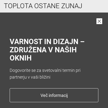
TOPLOTA OSTANE ZUNAJ
V vročih poletnih dneh si pogosto želimo hladen
prostor v hiši. Da vam zato ni treba hoditi v klet vam
nudimo številne sisteme za senčenje. Želite popolno
zatemnitev z roletami ali optimalno zatemnitev z
VARNOST IN DIZAJN –
zunanjimi žaluzijami.
ZDRUŽENA V NAŠIH
OKNIH
Dogovorite se za svetovalni termin pri
partnerju v vaši bližini
KONEC Z NADLEŽNIM