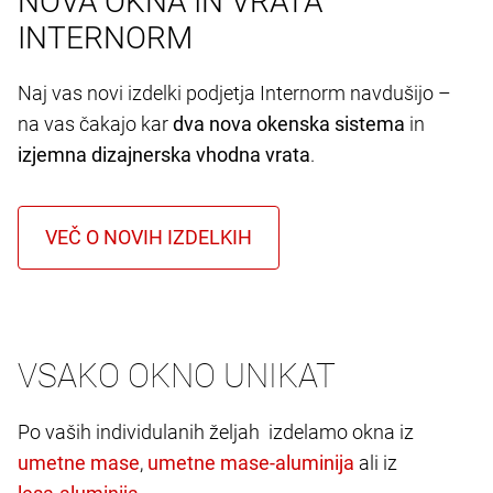
NOVA OKNA IN VRATA
INTERNORM
Naj vas novi izdelki podjetja Internorm navdušijo –
na vas čakajo kar
dva nova okenska sistema
in
izjemna dizajnerska vhodna vrata
.
VSAKO OKNO UNIKAT
Po vaših individulanih željah izdelamo okna iz
,
ali iz