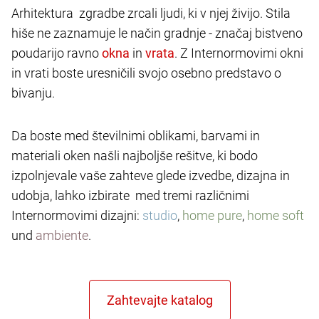
Arhitektura zgradbe zrcali ljudi, ki v njej živijo. Stila
hiše ne zaznamuje le način gradnje - značaj bistveno
poudarijo ravno
in
. Z Internormovimi okni
in vrati boste uresničili svojo osebno predstavo o
bivanju.
Da boste med številnimi oblikami, barvami in
materiali oken našli najboljše rešitve, ki bodo
izpolnjevale vaše zahteve glede izvedbe, dizajna in
udobja, lahko izbirate med tremi različnimi
Internormovimi dizajni:
studio
,
home pure
,
home soft
und
ambiente
.