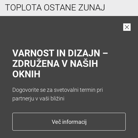
TOPLOTA OSTANE ZUNAJ
V vročih poletnih dneh si pogosto želimo hladen
prostor v hiši. Da vam zato ni treba hoditi v klet vam
nudimo številne sisteme za senčenje. Želite popolno
zatemnitev z roletami ali optimalno zatemnitev z
VARNOST IN DIZAJN –
zunanjimi žaluzijami.
ZDRUŽENA V NAŠIH
OKNIH
Dogovorite se za svetovalni termin pri
partnerju v vaši bližini
KONEC Z NADLEŽNIM