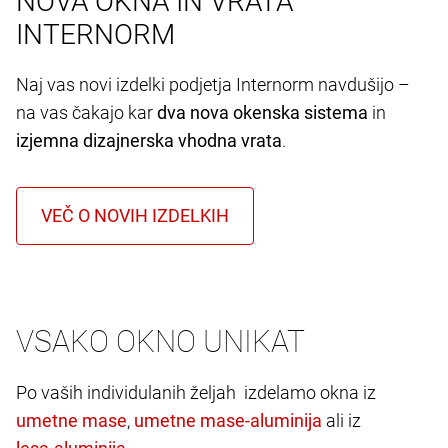
NOVA OKNA IN VRATA
INTERNORM
Naj vas novi izdelki podjetja Internorm navdušijo –
na vas čakajo kar
dva nova okenska sistema
in
izjemna dizajnerska vhodna vrata
.
VSAKO OKNO UNIKAT
Po vaših individulanih željah izdelamo okna iz
,
ali iz