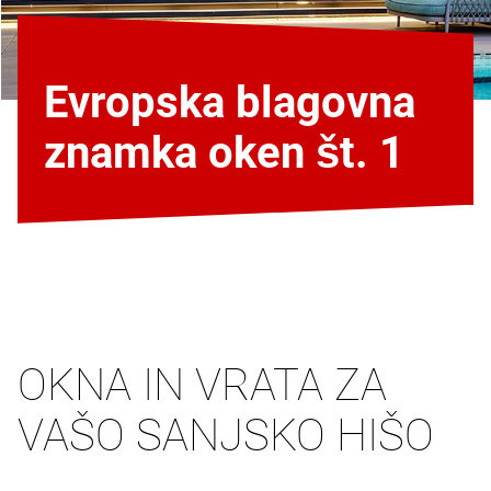
Evropska blagovna
znamka oken št. 1
OKNA IN VRATA ZA
VAŠO SANJSKO HIŠO