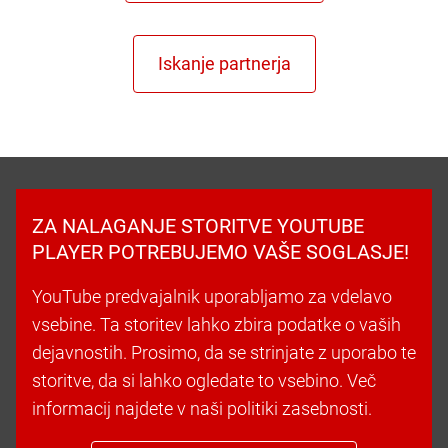
ZA NALAGANJE STORITVE YOUTUBE
PLAYER POTREBUJEMO VAŠE SOGLASJE!
YouTube predvajalnik uporabljamo za vdelavo
vsebine. Ta storitev lahko zbira podatke o vaših
dejavnostih. Prosimo, da se strinjate z uporabo te
storitve, da si lahko ogledate to vsebino. Več
informacij najdete v naši politiki zasebnosti.