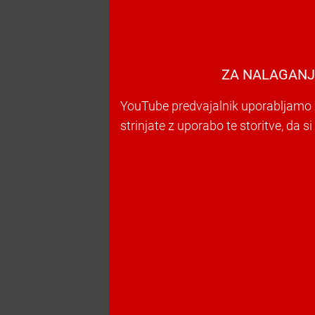
ZA NALAGANJ
YouTube predvajalnik uporabljamo z
strinjate z uporabo te storitve, da s