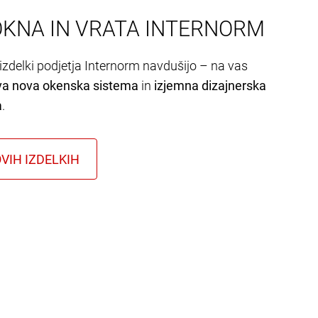
OKNA IN VRATA INTERNORM
izdelki podjetja Internorm navdušijo – na vas
va nova okenska sistema
in
izjemna dizajnerska
a
.