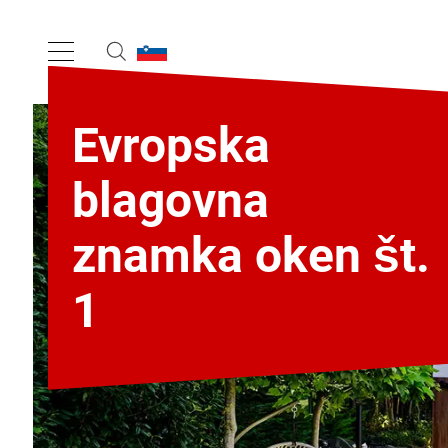
Evropska
blagovna
znamka oken št.
1