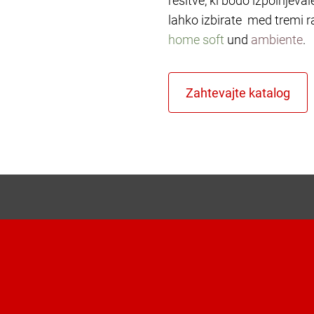
rešitve, ki bodo izpolnjeva
lahko izbirate med tremi r
home soft
und
ambiente
.