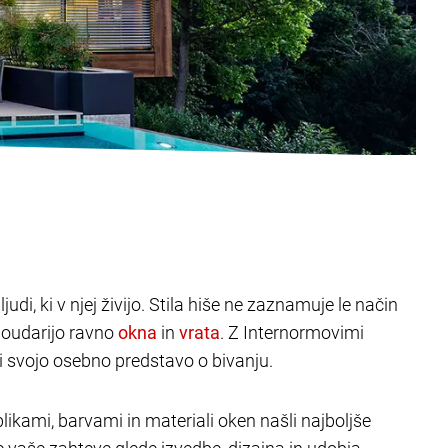
judi, ki v njej živijo. Stila hiše ne zaznamuje le način
poudarijo ravno
in
. Z Internormovimi
ili svojo osebno predstavo o bivanju.
likami, barvami in materiali oken našli najboljše