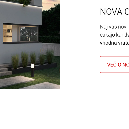
NOVA 
Naj vas novi 
čakajo kar
d
vhodna vrat