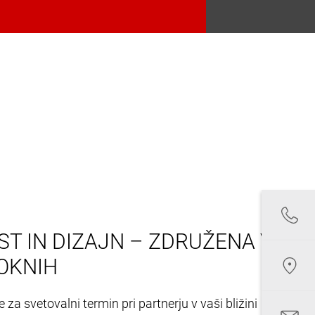
T IN DIZAJN – ZDRUŽENA V
OKNIH
 za svetovalni termin pri partnerju v vaši bližini