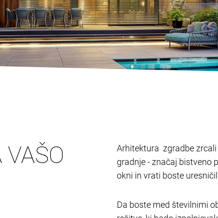
A VAŠO
Arhitektura zgradbe zrcali l
gradnje - značaj bistveno 
okni in vrati boste uresnič
Da boste med številnimi ob