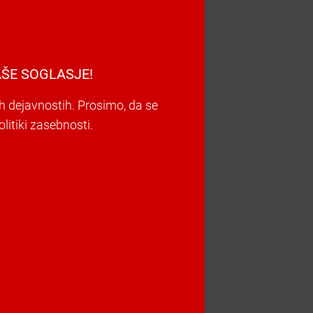
ŠE SOGLASJE!
h dejavnostih. Prosimo, da se
litiki zasebnosti.