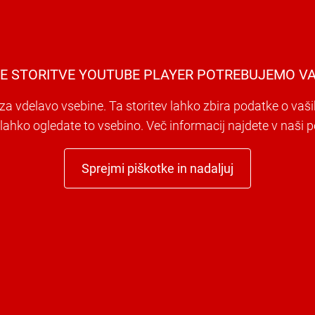
E STORITVE YOUTUBE PLAYER POTREBUJEMO VA
a vdelavo vsebine. Ta storitev lahko zbira podatke o vaši
i lahko ogledate to vsebino. Več informacij najdete v naši po
Sprejmi piškotke in nadaljuj