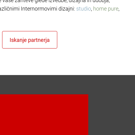
le vaše zahteve glede izvedbe, dizajna in udobja,
azličnimi Internormovimi dizajni:
studio
,
home pure
,