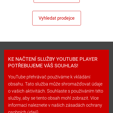
KE NAČTENÍ SLUŽBY YOUTUBE PLAYER
POTŘEBUJEME VÁŠ SOUHLAS!
YouTube přehrávač používáme k vkládání
obsahu. Tato služba může shromažďovat údaje
o vašich aktivitách. Souhlaste s používáním této
služby, aby se tento obsah mohl zobrazit. Více
informací naleznete v našich zásadách ochrany
osobních údajů.