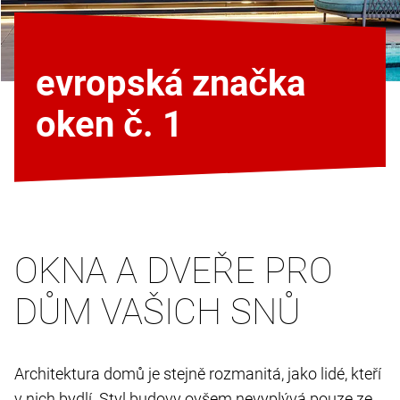
evropská značka
oken č. 1
OKNA A DVEŘE PRO
DŮM VAŠICH SNŮ
Architektura domů je stejně rozmanitá, jako lidé, kteří
v nich bydlí. Styl budovy ovšem nevyplývá pouze ze