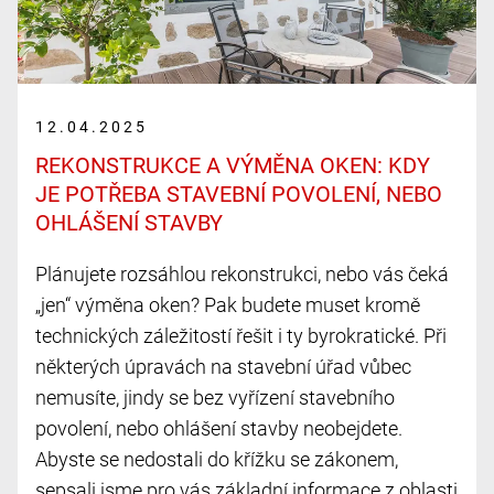
12.04.2025
REKONSTRUKCE A VÝMĚNA OKEN: KDY
JE POTŘEBA STAVEBNÍ POVOLENÍ, NEBO
OHLÁŠENÍ STAVBY
Plánujete rozsáhlou rekonstrukci, nebo vás čeká
„jen“ výměna oken? Pak budete muset kromě
technických záležitostí řešit i ty byrokratické. Při
některých úpravách na stavební úřad vůbec
nemusíte, jindy se bez vyřízení stavebního
povolení, nebo ohlášení stavby neobejdete.
Abyste se nedostali do křížku se zákonem,
sepsali jsme pro vás základní informace z oblasti