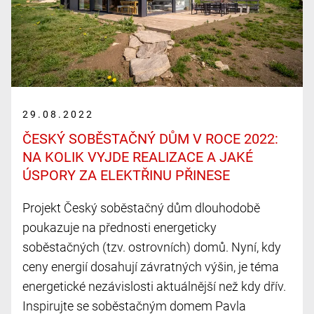
29.08.2022
ČESKÝ SOBĚSTAČNÝ DŮM V ROCE 2022:
NA KOLIK VYJDE REALIZACE A JAKÉ
ÚSPORY ZA ELEKTŘINU PŘINESE
Projekt Český soběstačný dům dlouhodobě
poukazuje na přednosti energeticky
soběstačných (tzv. ostrovních) domů. Nyní, kdy
ceny energií dosahují závratných výšin, je téma
energetické nezávislosti aktuálnější než kdy dřív.
Inspirujte se soběstačným domem Pavla