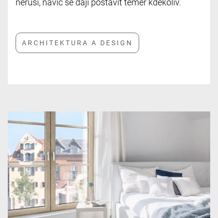
neruší, navíc se dají postavit téměř kdekoliv.