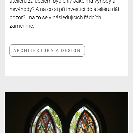
ateliéru za účelem bydlení? Jaké má výhody a
nevýhody? A na co si při investici do ateliéru dát
pozor? I na to se v následujících řádcích
zaměříme.