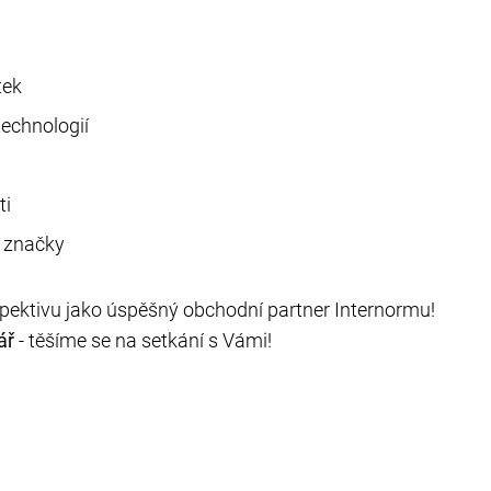
tek
technologií
ti
é značky
spektivu jako úspěšný obchodní partner Internormu!
ář
- těšíme se na setkání s Vámi!