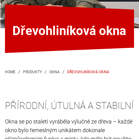
Dřevohliníková okna
DŘEVOHLINÍKOVÁ OKNA
PŘÍRODNÍ, ÚTULNÁ A STABILNÍ
Okna se po staletí vyráběla výlučně ze dřeva – každé
okno bylo řemeslným unikátem dokonale
přizpůsobeným funkci a místu, kde mělo být použito.