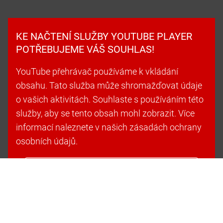
KE NAČTENÍ SLUŽBY YOUTUBE PLAYER
POTŘEBUJEME VÁŠ SOUHLAS!
YouTube přehrávač používáme k vkládání
obsahu. Tato služba může shromažďovat údaje
o vašich aktivitách. Souhlaste s používáním této
služby, aby se tento obsah mohl zobrazit. Více
informací naleznete v našich zásadách ochrany
osobních údajů.
Přijmout soubory cookie a pokračovat