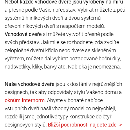
Neboť
každé vchodové dveře jsou vyrobeny na míru
a přesně podle Vašich představ. Vybírat můžete z pěti
systémů hliníkových dveří a dvou systémů
dřevohliníkových dveří s nespočtem modelů.
Vchodové dveře
si můžete vytvořit přesně podle
svých představ. Jakmile se rozhodnete, zda zvolíte
celoplošné dveřní křídlo nebo dveře se skleněným
výřezem, můžete dál vybírat požadované boční díly,
nadsvětlíky, kliky, barvy atd. Nabídka je neomezená.
Naše vchodové dveře
jsou k dostání v nejrůznějších
designech, tak aby odpovídaly stylu Vašeho domu a
. Abyste v bohaté nabídce
vstupních dveří našli vhodný model co nejrychleji,
rozdělili jsme jednotlivé typy konstrukce do čtyř
designových stylů.