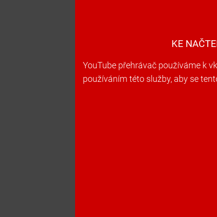
KE NAČTE
YouTube přehrávač používáme k vkl
používáním této služby, aby se ten