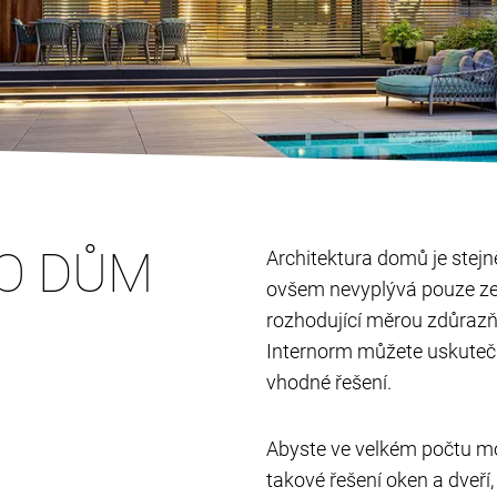
RO DŮM
Architektura domů je stejně
ovšem nevyplývá pouze ze
rozhodující měrou zdůrazň
Internorm můžete uskutečn
vhodné řešení.
Abyste ve velkém počtu mož
takové řešení oken a dveř