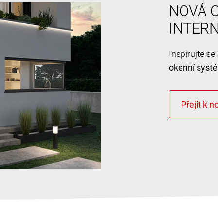
NOVÁ O
INTER
Inspirujte s
okenní syst