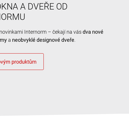
KNA A DVEŘE OD
NORMU
e novinkami Internorm – čekají na vás
dva nové
émy
a
neobvyklé designové dveře
.