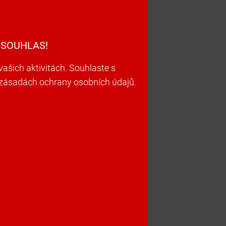
 SOUHLAS!
šich aktivitách. Souhlaste s
h zásadách ochrany osobních údajů.