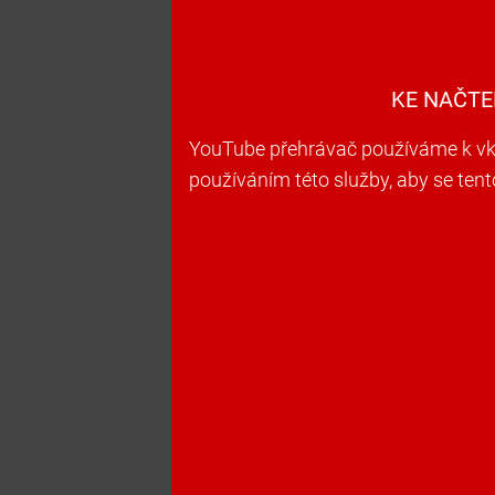
KE NAČTE
YouTube přehrávač používáme k vkl
používáním této služby, aby se ten