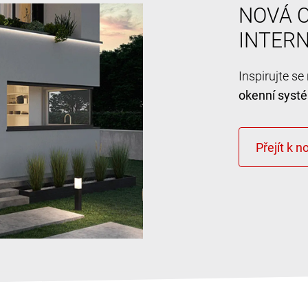
NOVÁ O
INTER
Inspirujte s
okenní syst