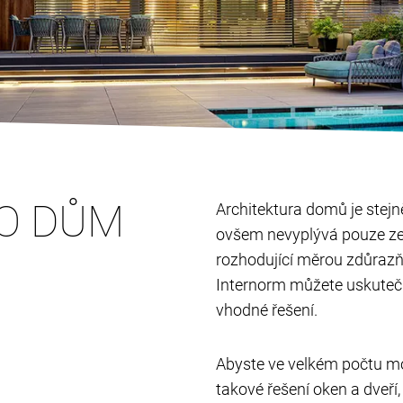
RO DŮM
Architektura domů je stejně
ovšem nevyplývá pouze ze
rozhodující měrou zdůrazň
Internorm můžete uskutečn
vhodné řešení.
Abyste ve velkém počtu mož
takové řešení oken a dveř