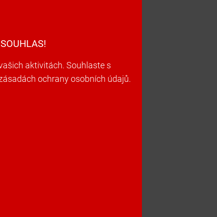
 SOUHLAS!
šich aktivitách. Souhlaste s
h zásadách ochrany osobních údajů.