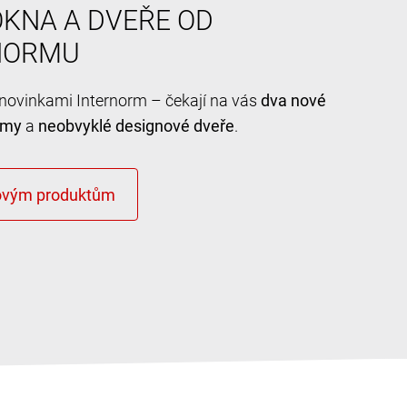
KNA A DVEŘE OD
NORMU
e novinkami Internorm – čekají na vás
dva nové
émy
a
neobvyklé designové dveře
.