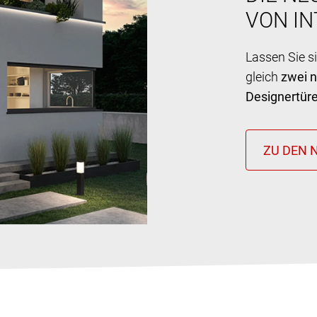
VON I
Lassen Sie s
gleich
zwei 
Designertür