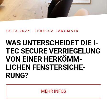
13.03.2026 | REBECCA LANGMAYR
WAS UNTER­SCHEIDET DIE I-
TEC SECURE VER­RIEGE­LUNG
VON EINER HER­KÖMM­
LICHEN FENSTER­­SICHE­
RUNG?