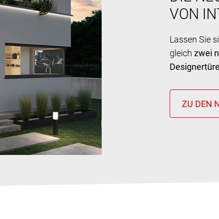
VON I
Lassen Sie s
gleich
zwei 
Designertür