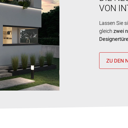
VON I
Lassen Sie s
gleich
zwei 
Designertür